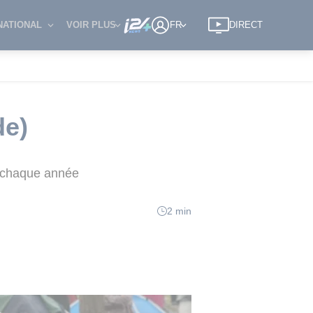
NATIONAL
VOIR PLUS
FR
DIRECT
de)
s chaque année
2 min