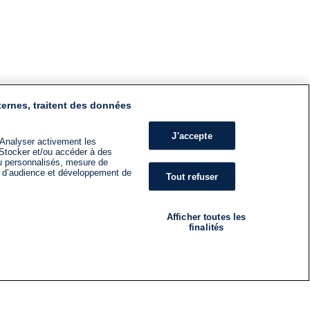
ternes, traitent des données
J'accepte
 Analyser activement les
n. Stocker et/ou accéder à des
nu personnalisés, mesure de
s d’audience et développement de
Tout refuser
Afficher toutes les
finalités
RADIO
ÉMISSIONS