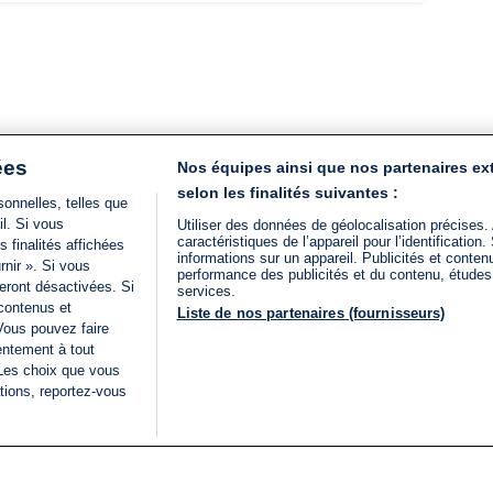
ées
Nos équipes ainsi que nos partenaires ex
selon les finalités suivantes :
onnelles, telles que
il. Si vous
Utiliser des données de géolocalisation précises.
caractéristiques de l’appareil pour l’identificatio
 finalités affichées
informations sur un appareil. Publicités et conte
rnir ». Si vous
performance des publicités et du contenu, étude
eront désactivées. Si
services.
 contenus et
Liste de nos partenaires (fournisseurs)
Vous pouvez faire
entement à tout
 Les choix que vous
tions, reportez-vous
DIRECT