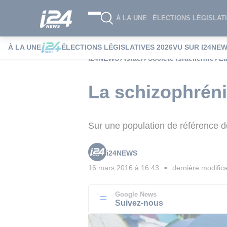
À LA UNE
ÉLECTIONS LÉGISLATI
À LA UNE
ÉLECTIONS LÉGISLATIVES 2026
VU SUR I24NE
i24NEWS
Israël
Société Israélienne
La
La schizophréni
Sur une population de référence 
i24NEWS
16 mars 2016 à 16:43
dernière modifica
■
Google News
Suivez-nous