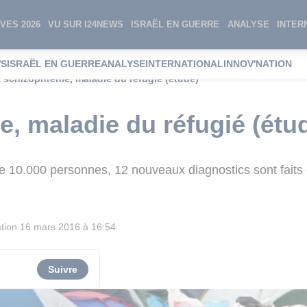
VES 2026
VU SUR I24NEWS
ISRAËL EN GUERRE
ANALYSE
INTER
WS
ISRAËL EN GUERRE
ANALYSE
INTERNATIONAL
INNOV'NATION
 schizophrénie, maladie du réfugié (étude)
e, maladie du réfugié (étu
de 10.000 personnes, 12 nouveaux diagnostics sont fait
tion
16 mars 2016 à 16:54
Suivre