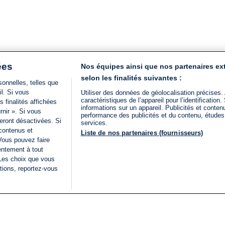
ées
Nos équipes ainsi que nos partenaires ex
selon les finalités suivantes :
onnelles, telles que
il. Si vous
Utiliser des données de géolocalisation précises.
caractéristiques de l’appareil pour l’identificatio
 finalités affichées
informations sur un appareil. Publicités et conte
rnir ». Si vous
performance des publicités et du contenu, étude
eront désactivées. Si
services.
 contenus et
Liste de nos partenaires (fournisseurs)
Vous pouvez faire
entement à tout
 Les choix que vous
tions, reportez-vous
DIRECT