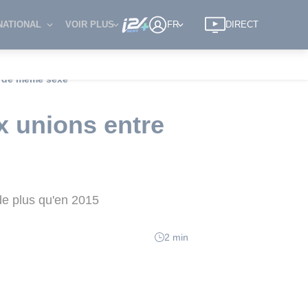
NATIONAL
VOIR PLUS
FR
DIRECT
s de même sexe
x unions entre
de plus qu'en 2015
2 min