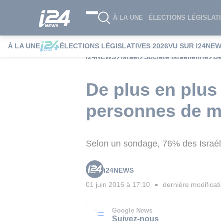
À LA UNE
ÉLECTIONS LÉGISLATI
À LA UNE
ÉLECTIONS LÉGISLATIVES 2026
VU SUR I24NE
i24NEWS
Israël
Société Israélienne
De
De plus en plus
personnes de 
Selon un sondage, 76% des Israél
i24NEWS
01 juin 2016 à 17:10
dernière modificat
■
Google News
Suivez-nous