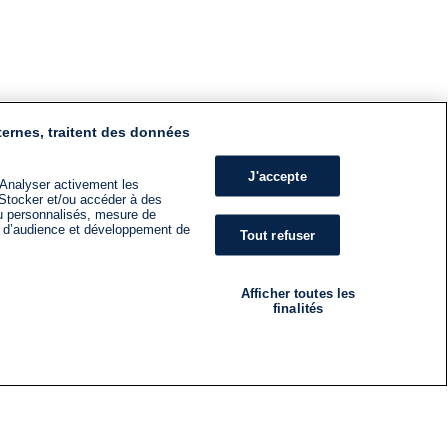
ternes, traitent des données
J'accepte
 Analyser activement les
n. Stocker et/ou accéder à des
nu personnalisés, mesure de
s d’audience et développement de
Tout refuser
Afficher toutes les
finalités
RADIO
ÉMISSIONS