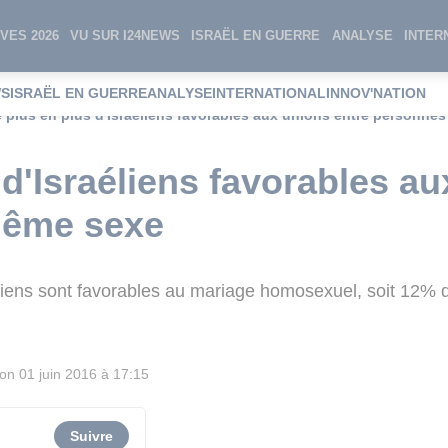
VES 2026
VU SUR I24NEWS
ISRAËL EN GUERRE
ANALYSE
INTER
WS
ISRAËL EN GUERRE
ANALYSE
INTERNATIONAL
INNOV'NATION
 plus en plus d'Israéliens favorables aux unions entre personne
 d'Israéliens favorables au
même sexe
iens sont favorables au mariage homosexuel, soit 12% 
ion
01 juin 2016 à 17:15
Suivre