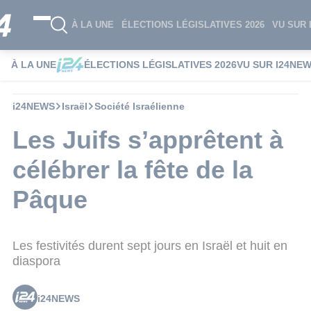
À LA UNE
ÉLECTIONS LÉGISLATIVES 2026
VU SUR 
À LA UNE
ÉLECTIONS LÉGISLATIVES 2026
VU SUR I24NE
i24NEWS
Israël
Société Israélienne
Les Juifs s’apprêtent à
célébrer la fête de la
Pâque
Les festivités durent sept jours en Israël et huit en
diaspora
i24NEWS