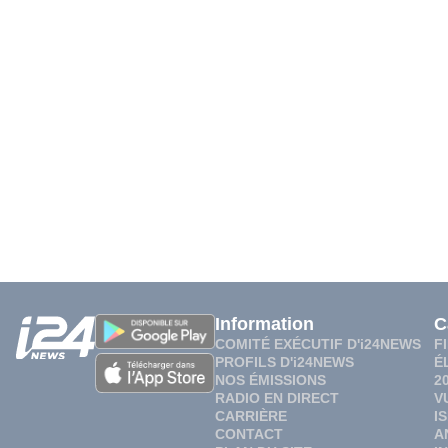
Information
C
COMITÉ EXÉCUTIF D'i24NEWS
F
PROFILS D'i24NEWS
É
NOS ÉMISSIONS
2
RADIO EN DIRECT
V
CARRIÈRE
I
CONTACT
A