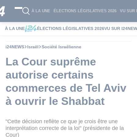
À LA UNE
ÉLECTIONS LÉGISLATIVES 2026
VU SUR 
À LA UNE
ÉLECTIONS LÉGISLATIVES 2026
VU SUR I24NE
i24NEWS
Israël
Société Israélienne
La Cour suprême
autorise certains
commerces de Tel Aviv
à ouvrir le Shabbat
"Cette décision reflète ce que je crois être une
interprétation correcte de la loi" (présidente de la
Cour)