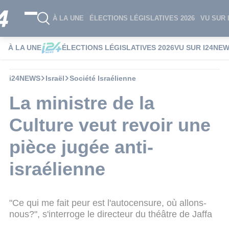
À LA UNE
ÉLECTIONS LÉGISLATIVES 2026
VU SUR 
À LA UNE
ÉLECTIONS LÉGISLATIVES 2026
VU SUR I24NE
i24NEWS
Israël
Société Israélienne
La ministre de la
Culture veut revoir une
pièce jugée anti-
israélienne
"Ce qui me fait peur est l'autocensure, où allons-
nous?", s'interroge le directeur du théâtre de Jaffa