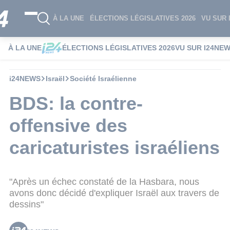
À LA UNE
ÉLECTIONS LÉGISLATIVES 2026
VU SUR 
À LA UNE
ÉLECTIONS LÉGISLATIVES 2026
VU SUR I24NE
i24NEWS
Israël
Société Israélienne
BDS: la contre-
offensive des
caricaturistes israéliens
"Après un échec constaté de la Hasbara, nous
avons donc décidé d'expliquer Israël aux travers de
dessins"