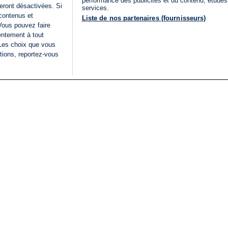
performance des publicités et du contenu, étude
eront désactivées. Si
services.
 contenus et
Liste de nos partenaires (fournisseurs)
Vous pouvez faire
entement à tout
 Les choix que vous
tions, reportez-vous
DIRECT
Categories
Juridique
i24NEWS
FIL INFO
CONDITIONS GÉNÉRAL
ÉLECTIONS LÉGISLATIVES
D'UTILISATION
2026
POLITIQUE DE
VU SUR I24NEWS
CONFIDENTIALITÉ
ISRAËL EN GUERRE
CONDITIONS GÉNÉRAL
ANALYSE
PUBLICITAIRE
INTERNATIONAL
DÉCLARATION
INNOV'NATION
D'ACCESSIBILITÉ
GÉRER MES PRÉFÉREN
LISTE DES COOKIES