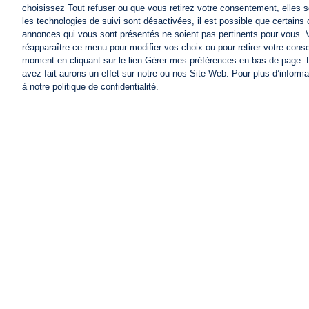
choisissez Tout refuser ou que vous retirez votre consentement, elles s
les technologies de suivi sont désactivées, il est possible que certains
annonces qui vous sont présentés ne soient pas pertinents pour vous. 
réapparaître ce menu pour modifier vos choix ou pour retirer votre cons
moment en cliquant sur le lien Gérer mes préférences en bas de page.
avez fait aurons un effet sur notre ou nos Site Web. Pour plus d’informa
à notre politique de confidentialité.
ACTU
FIL INFO
Information
COMITÉ EXÉCUTIF D'
PROFILS D'i24NEWS
NOS ÉMISSIONS
RADIO EN DIRECT
CARRIÈRE
CONTACT
PLAN DU SITE