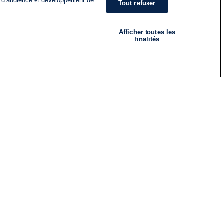
s d’audience et développement de
Tout refuser
Afficher toutes les
finalités
RADIO
ÉMISSIONS
Nous suivre
ES
S'INSCRIRE À LA NEWSLETTER
ES
CES