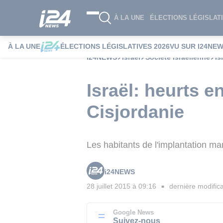
À LA UNE
ÉLECTIONS LÉGISLATI
À LA UNE
ÉLECTIONS LÉGISLATIVES 2026
VU SUR I24NE
i24NEWS
Israël
Société Israélienne
Is
Israël: heurts en
Cisjordanie
Les habitants de l'implantation ma
i24NEWS
28 juillet 2015 à 09:16
dernière modifica
■
Google News
Suivez-nous