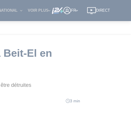
NATIONAL
VOIR PLUS
FR
DIRECT
à Beit-El en
être détruites
3 min