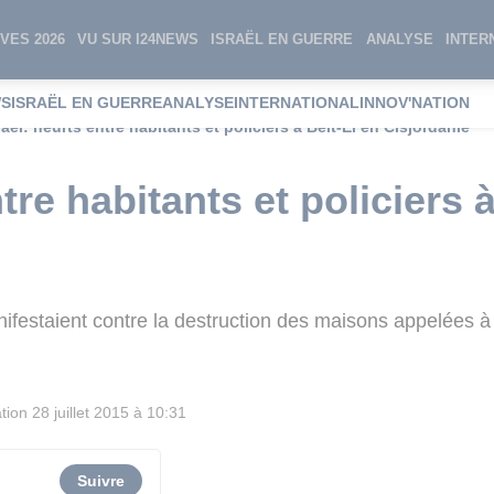
VES 2026
VU SUR I24NEWS
ISRAËL EN GUERRE
ANALYSE
INTER
WS
ISRAËL EN GUERRE
ANALYSE
INTERNATIONAL
INNOV'NATION
raël: heurts entre habitants et policiers à Beit-El en Cisjordanie
tre habitants et policiers 
nifestaient contre la destruction des maisons appelées à 
tion
28 juillet 2015 à 10:31
Suivre