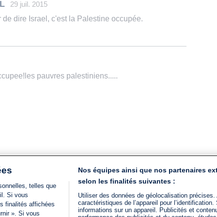
L
29 juil. 2015
de dire Israel, c'est la Palestine occupée.
cupee!les pauvres palestiniens.....
ées
Nos équipes ainsi que nos partenaires ex
selon les finalités suivantes :
onnelles, telles que
il. Si vous
Utiliser des données de géolocalisation précises.
caractéristiques de l’appareil pour l’identificatio
 finalités affichées
informations sur un appareil. Publicités et conte
rnir ». Si vous