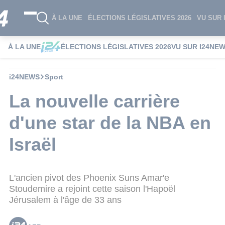
À LA UNE
ÉLECTIONS LÉGISLATIVES 2026
VU SUR 
À LA UNE
ÉLECTIONS LÉGISLATIVES 2026
VU SUR I24NE
i24NEWS
Sport
La nouvelle carrière
d'une star de la NBA en
Israël
L'ancien pivot des Phoenix Suns Amar'e
Stoudemire a rejoint cette saison l'Hapoël
Jérusalem à l'âge de 33 ans