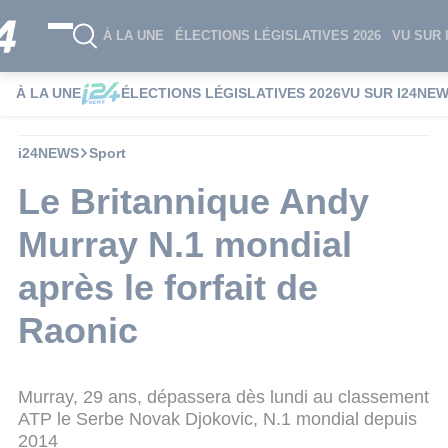
À LA UNE
ÉLECTIONS LÉGISLATIVES 2026
VU SUR 
À LA UNE
ÉLECTIONS LÉGISLATIVES 2026
VU SUR I24NE
i24NEWS
Sport
Le Britannique Andy
Murray N.1 mondial
après le forfait de
Raonic
Murray, 29 ans, dépassera dès lundi au classement
ATP le Serbe Novak Djokovic, N.1 mondial depuis
2014