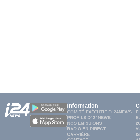
Information
C
COMITÉ EXÉCUTIF D'i24NEWS
F
PROFILS D'i24NEWS
É
NOS ÉMISSIONS
2
RADIO EN DIRECT
V
CARRIÈRE
I