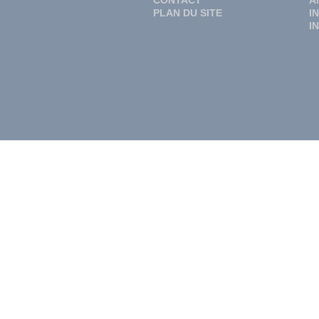
CONTACT
A
PLAN DU SITE
I
I