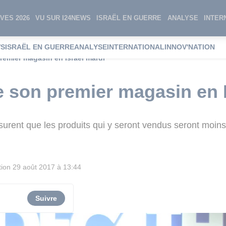
VES 2026
VU SUR I24NEWS
ISRAËL EN GUERRE
ANALYSE
INTER
WS
ISRAËL EN GUERRE
ANALYSE
INTERNATIONAL
INNOV'NATION
remier magasin en Israël mardi
 son premier magasin en I
surent que les produits qui y seront vendus seront moin
tion
29 août 2017 à 13:44
Suivre