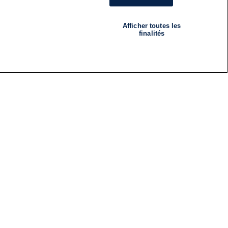
Afficher toutes les
finalités
RADIO
ÉMISSIONS
Nous suivre
ES
S'INSCRIRE À LA NEWSLETTER
ES
CES