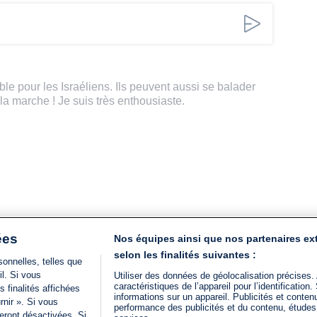
ble pour les Israéliens. Ils peuvent aussi se balader
a marche ! Je suis très enthousiaste.
ées
Nos équipes ainsi que nos partenaires ex
selon les finalités suivantes :
onnelles, telles que
il. Si vous
Utiliser des données de géolocalisation précises.
caractéristiques de l’appareil pour l’identificatio
 finalités affichées
informations sur un appareil. Publicités et conte
rnir ». Si vous
performance des publicités et du contenu, étude
eront désactivées. Si