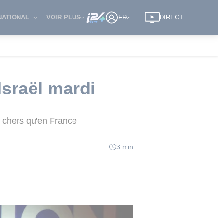
NATIONAL
VOIR PLUS
FR
DIRECT
sraël mardi
s chers qu'en France
3 min