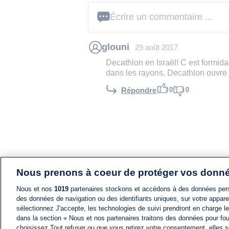
Écrire un commentaire ...
glouni
29 août 2017
Decathlon en Israël! C est formida
dans les rayons. Decathlon ouvre l
0
0
Répondre
Nous prenons à coeur de protéger vos donn
Nous et nos
1019
partenaires stockons et accédons à des données pers
des données de navigation ou des identifiants uniques, sur votre appare
sélectionnez J'accepte, les technologies de suivi prendront en charge les
dans la section « Nous et nos partenaires traitons des données pour fou
choisissez Tout refuser ou que vous retirez votre consentement, elles s