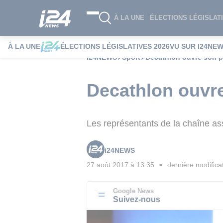
À LA UNE
ÉLECTIONS LÉGISLATI
À LA UNE
ÉLECTIONS LÉGISLATIVES 2026
VU SUR I24NE
i24NEWS
Sport
Decathlon ouvre son p
Decathlon ouvre
Les représentants de la chaîne as
i24NEWS
27 août 2017 à 13:35
dernière modifica
■
Google News
Suivez-nous