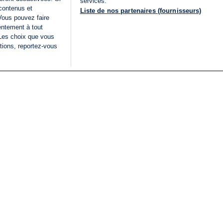
services.
 contenus et
Liste de nos partenaires (fournisseurs)
Vous pouvez faire
entement à tout
 Les choix que vous
tions, reportez-vous
DIRECT
Categories
Juridique
i24NEWS
FIL INFO
CONDITIONS GÉNÉRAL
ÉLECTIONS LÉGISLATIVES
D'UTILISATION
2026
POLITIQUE DE
VU SUR I24NEWS
CONFIDENTIALITÉ
ISRAËL EN GUERRE
CONDITIONS GÉNÉRAL
ANALYSE
PUBLICITAIRE
INTERNATIONAL
DÉCLARATION
INNOV'NATION
D'ACCESSIBILITÉ
GÉRER MES PRÉFÉREN
LISTE DES COOKIES