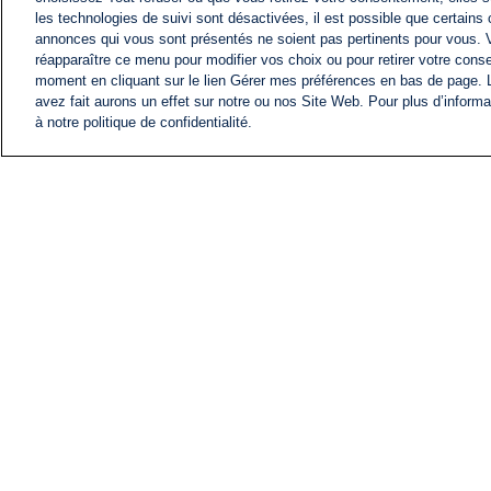
les technologies de suivi sont désactivées, il est possible que certains
annonces qui vous sont présentés ne soient pas pertinents pour vous. 
réapparaître ce menu pour modifier vos choix ou pour retirer votre cons
moment en cliquant sur le lien Gérer mes préférences en bas de page.
avez fait aurons un effet sur notre ou nos Site Web. Pour plus d’informa
à notre politique de confidentialité.
ACTU
FIL INFO
Information
COMITÉ EXÉCUTIF D'
PROFILS D'i24NEWS
NOS ÉMISSIONS
RADIO EN DIRECT
CARRIÈRE
CONTACT
PLAN DU SITE