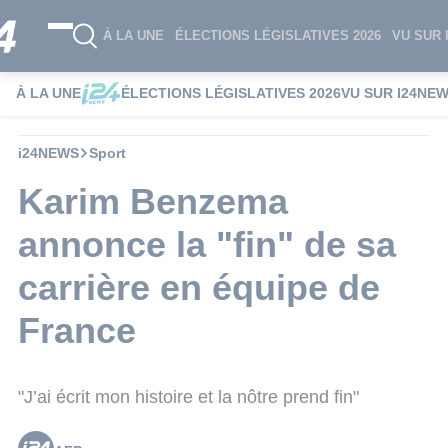
À LA UNE
ÉLECTIONS LÉGISLATIVES 2026
VU SUR 
À LA UNE
ÉLECTIONS LÉGISLATIVES 2026
VU SUR I24NE
i24NEWS
Sport
Karim Benzema
annonce la "fin" de sa
carrière en équipe de
France
"J’ai écrit mon histoire et la nôtre prend fin"