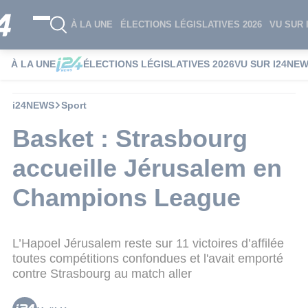
À LA UNE
ÉLECTIONS LÉGISLATIVES 2026
VU SUR 
À LA UNE
ÉLECTIONS LÉGISLATIVES 2026
VU SUR I24NE
i24NEWS
Sport
Basket : Strasbourg
accueille Jérusalem en
Champions League
L’Hapoel Jérusalem reste sur 11 victoires d’affilée
toutes compétitions confondues et l'avait emporté
contre Strasbourg au match aller