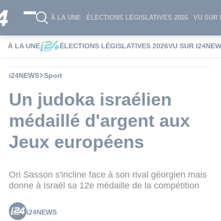
À LA UNE
ÉLECTIONS LÉGISLATIVES 2026
VU SUR 
À LA UNE
ÉLECTIONS LÉGISLATIVES 2026
VU SUR I24NE
i24NEWS
Sport
Un judoka israélien
médaillé d'argent aux
Jeux européens
Ori Sasson s'incline face à son rival géorgien mais
donne à Israël sa 12e médaille de la compétition
i24NEWS