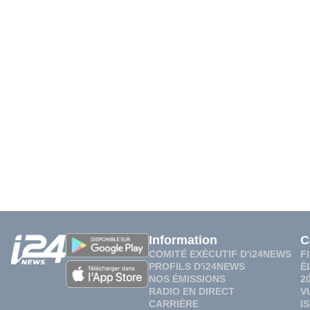
Information
C
COMITÉ EXÉCUTIF D'i24NEWS
F
PROFILS D'i24NEWS
É
NOS ÉMISSIONS
2
RADIO EN DIRECT
V
CARRIÈRE
I