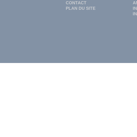
CONTACT
A
PLAN DU SITE
I
I