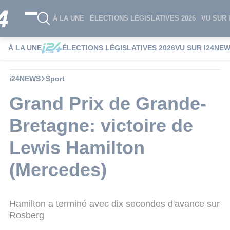
À LA UNE
ÉLECTIONS LÉGISLATIVES 2026
VU SUR 
À LA UNE
ÉLECTIONS LÉGISLATIVES 2026
VU SUR I24NE
i24NEWS
Sport
Grand Prix de Grande-
Bretagne: victoire de
Lewis Hamilton
(Mercedes)
Hamilton a terminé avec dix secondes d'avance sur
Rosberg