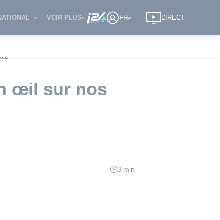
NATIONAL
VOIR PLUS
FR
DIRECT
atz
n œil sur nos
3 min