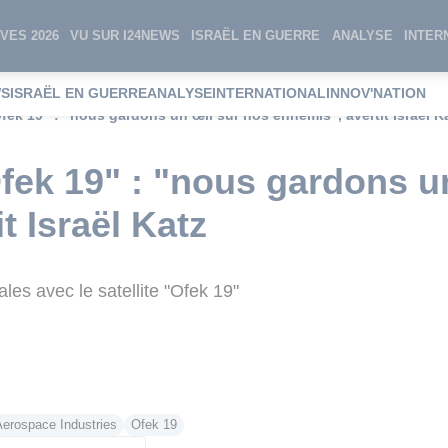
VES 2026
VU SUR I24NEWS
ISRAËL EN GUERRE
ANALYSE
INTER
WS
ISRAËL EN GUERRE
ANALYSE
INTERNATIONAL
INNOV'NATION
ek 19" : "nous gardons un œil sur nos ennemis", avertit Israël K
ek 19" : "nous gardons u
t Israël Katz
ales avec le satellite "Ofek 19"
Aerospace Industries
Ofek 19