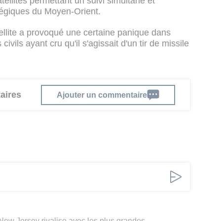
tellites permettant un suivi simultané et
tégiques du Moyen-Orient.
llite a provoqué une certaine panique dans
ivils ayant cru qu'il s'agissait d'un tir de missile
aires
Ajouter un commentaire
 New Jersey rivalise avec les plus grandes