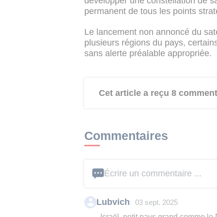
développer une constellation de sa
permanent de tous les points stra
Le lancement non annoncé du sate
plusieurs régions du pays, certains c
sans alerte préalable appropriée.
Cet article a reçu 8 comment
Commentaires
Écrire un commentaire ...
Lubvich
03 sept. 2025
Israël, petit pays grand comme le