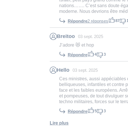
nations……. C’est sans doute égal
moderne. Nous devrions être médi
87
Répondre
2 réponses
Breitoo
03 sept. 2025
J’adore 😻 et hop
4
3
Répondre
Hello
03 sept. 2025
Ces ministres, aussi appéciables q
belliqueuses, infantiles et contre 
face et les faibles européens. Arr
et pompeuses, de tout divulguer su
techno militaires, forces sur le terra
5
3
Répondre
Lire plus