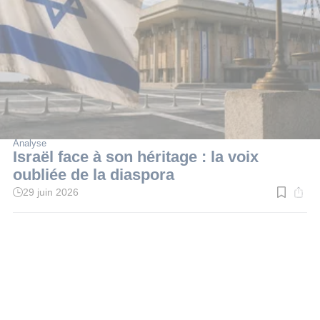
Analyse
Israël face à son héritage : la voix
oubliée de la diaspora
29 juin 2026
Temps
de
lecture
:
7
min.