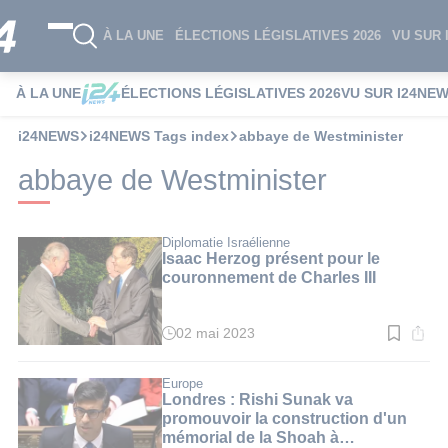
À LA UNE
ÉLECTIONS LÉGISLATIVES 2026
VU SUR 
À LA UNE
ÉLECTIONS LÉGISLATIVES 2026
VU SUR I24NE
i24NEWS
i24NEWS Tags index
abbaye de Westminister
abbaye de Westminister
Diplomatie Israélienne
Isaac Herzog présent pour le
couronnement de Charles III
02 mai 2023
Temps
de
lecture
:
Europe
2
Londres : Rishi Sunak va
min.
promouvoir la construction d'un
mémorial de la Shoah à