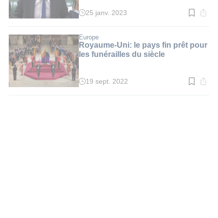
Westminster
25 janv. 2023
Temps
de
lecture
:
Europe
3
Royaume-Uni: le pays fin prêt pour
min.
les funérailles du siècle
19 sept. 2022
Temps
de
lecture
:
3
min.