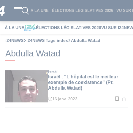
À LA UNE
ÉLECTIONS LÉGISLATIVES 2026
VU SUR 
À LA UNE
ÉLECTIONS LÉGISLATIVES 2026
VU SUR I24NE
i24NEWS
i24NEWS Tags index
Abdulla Watad
Abdulla Watad
Israël
Israël : "L'hôpital est le meilleur
exemple de coexistence" (Pr.
Abdulla Watad)
16 janv. 2023
Temps
de
lecture
:
2
min.