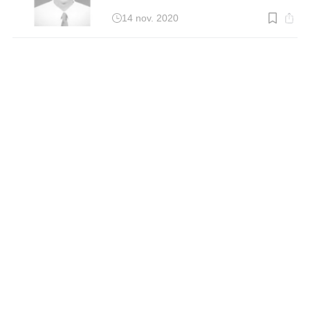
14 nov. 2020
Temps
de
lecture
:
2
min.