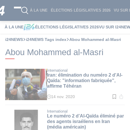
À LA UNE
ÉLECTIONS LÉGISLATIVES 2026
VU SUR 
À LA UNE
ÉLECTIONS LÉGISLATIVES 2026
VU SUR I24NE
i24NEWS
i24NEWS Tags index
Abou Mohammed al-Masri
Abou Mohammed al-Masri
International
Iran: élimination du numéro 2 d'Al-
Qaïda: "information fabriquée",
affirme Téhéran
14 nov. 2020
Temps
de
lecture
:
International
2
Le numéro 2 d'Al-Qaïda éliminé par
min.
des agents israéliens en Iran
(média américain)