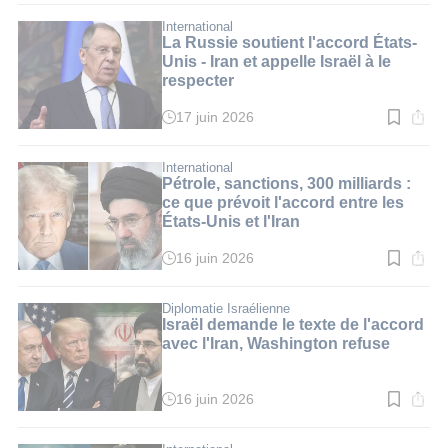
lecture
:
International
3
La Russie soutient l'accord États-
min.
Unis - Iran et appelle Israël à le
respecter
17 juin 2026
Temps
de
lecture
:
International
2
Pétrole, sanctions, 300 milliards :
min.
ce que prévoit l'accord entre les
États-Unis et l'Iran
16 juin 2026
Temps
de
lecture
:
Diplomatie Israélienne
4
Israël demande le texte de l'accord
min.
avec l'Iran, Washington refuse
16 juin 2026
Temps
de
lecture
: