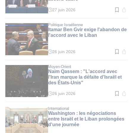
27 juin 2026
Temps
de
lecture
:
Politique Israélienne
4
Itamar Ben Gvir exige l'abandon de
min.
l'accord avec le Liban
26 juin 2026
Temps
de
lecture
:
Moyen-Orient
3
Naim Qassem : "L'accord avec
min.
l'Iran marque la défaite d'Israël et
des États-Unis"
26 juin 2026
Temps
de
lecture
:
International
2
Washington : les négociations
min.
entre Israël et le Liban prolongées
d'une journée