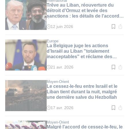
International
3
Trêve au Liban, réouverture du
min.
détroit d'Ormuz et levée des
sanctions : les détails de l'accord
États-Unis - Iran
12 juin 2026
Temps
de
lecture
:
Europe
3
La Belgique juge les actions
min.
d’Israël au Liban "totalement
inacceptables" et réclame des
mesures de l’UE
21 avr. 2026
Temps
de
lecture
:
Moyen-Orient
3
Le cessez-le-feu entre Israël et le
min.
Liban tient durant la nuit, malgré
une dernière salve du Hezbollah
17 avr. 2026
Temps
de
lecture
:
Moyen-Orient
4
Malgré l'accord de cessez-le-feu, le