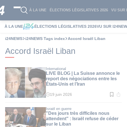
À LA UNE
ÉLECTIONS LÉGISLATIVES 2026
VU SUR 
À LA UNE
ÉLECTIONS LÉGISLATIVES 2026
VU SUR I24NE
i24NEWS
i24NEWS Tags index
Accord Israël Liban
Accord Israël Liban
International
LIVE BLOG | La Suisse annonce le
report des négociations entre les
États-Unis et l’Iran
19 juin 2026
Temps
de
lecture
:
Israël en guerre
1
"Des jours très difficiles nous
min.
attendent" : Israël refuse de céder
sur le Liban