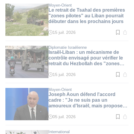
lecture
:
Moyen-Orient
3
Le retrait de Tsahal des premières
min.
"zones pilotes" au Liban pourrait
débuter dans les prochains jours
15 juil. 2026
Temps
de
lecture
:
Diplomatie Israélienne
3
Israël-Liban : un mécanisme de
min.
contrôle envisagé pour vérifier le
retrait du Hezbollah des "zones
pilotes"
15 juil. 2026
Temps
de
lecture
:
Moyen-Orient
2
Joseph Aoun défend l'accord
min.
cadre : "Je ne suis pas un
amoureux d'Israël, mais proposez
une autre solution"
05 juil. 2026
Temps
de
lecture
:
International