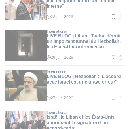
met en garde contre un "conflit
interne"
28 juin 2026
Temps
de
lecture
:
International
2
LIVE BLOG | Liban : Tsahal détruit
min.
un important tunnel du Hezbollah,
les Etats-Unis informés au
préalable
28 juin 2026
Temps
de
lecture
:
International
1
LIVE BLOG | Hezbollah : 'L'accord
min.
avec Israël est une grave erreur"
27 juin 2026
Temps
de
lecture
:
International
1
Israël, le Liban et les États-Unis
min.
annoncent la signature d’un
accord-cadre