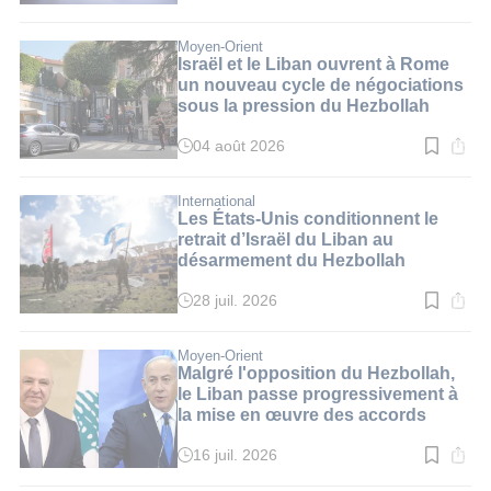
de
lecture
:
Moyen-Orient
4
Israël et le Liban ouvrent à Rome
min.
un nouveau cycle de négociations
sous la pression du Hezbollah
04 août 2026
Temps
de
lecture
:
International
3
Les États-Unis conditionnent le
min.
retrait d’Israël du Liban au
désarmement du Hezbollah
28 juil. 2026
Temps
de
lecture
:
Moyen-Orient
4
Malgré l'opposition du Hezbollah,
min.
le Liban passe progressivement à
la mise en œuvre des accords
16 juil. 2026
Temps
de