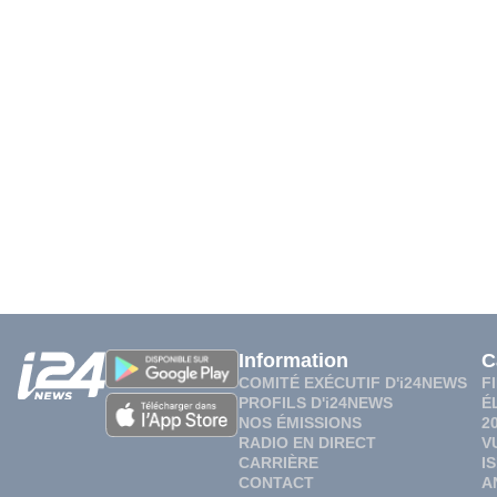
Information
C
COMITÉ EXÉCUTIF D'i24NEWS
F
PROFILS D'i24NEWS
É
NOS ÉMISSIONS
2
RADIO EN DIRECT
V
CARRIÈRE
I
CONTACT
A