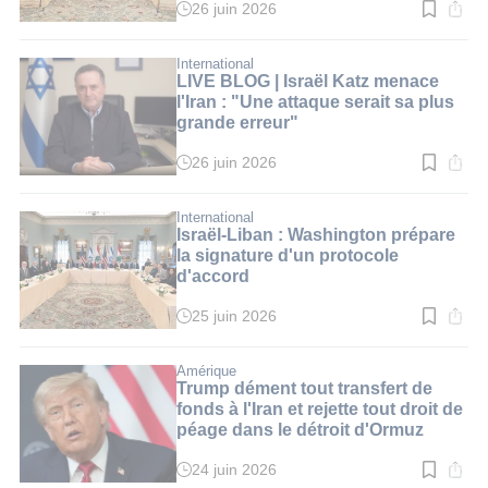
26 juin 2026
Temps
de
lecture
:
International
3
LIVE BLOG | Israël Katz menace
min.
l'Iran : "Une attaque serait sa plus
grande erreur"
26 juin 2026
Temps
de
lecture
:
International
1
Israël-Liban : Washington prépare
min.
la signature d'un protocole
d'accord
25 juin 2026
Temps
de
lecture
:
Amérique
3
Trump dément tout transfert de
min.
fonds à l'Iran et rejette tout droit de
péage dans le détroit d'Ormuz
24 juin 2026
Temps