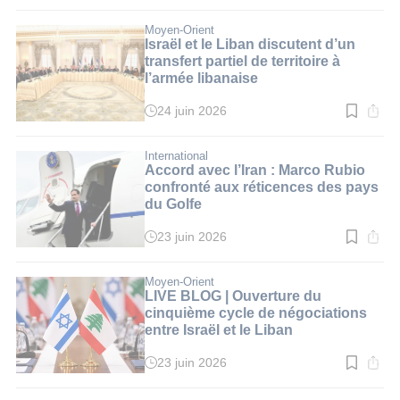
de
lecture
:
Moyen-Orient
3
Israël et le Liban discutent d’un
min.
transfert partiel de territoire à
l’armée libanaise
24 juin 2026
Temps
de
lecture
:
International
3
Accord avec l’Iran : Marco Rubio
min.
confronté aux réticences des pays
du Golfe
23 juin 2026
Temps
de
lecture
:
Moyen-Orient
3
LIVE BLOG | Ouverture du
min.
cinquième cycle de négociations
entre Israël et le Liban
23 juin 2026
Temps
de
lecture