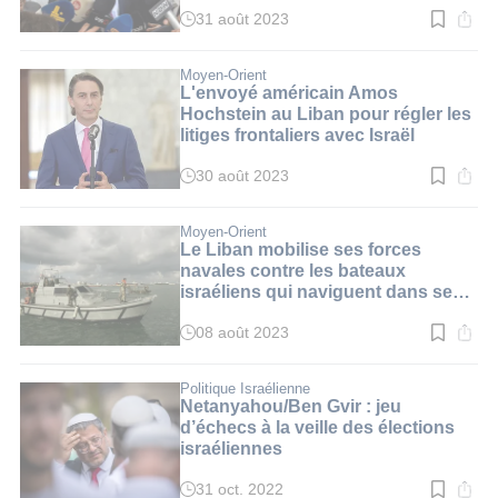
31 août 2023
Temps
de
lecture
:
Moyen-Orient
3
L'envoyé américain Amos
min.
Hochstein au Liban pour régler les
litiges frontaliers avec Israël
30 août 2023
Temps
de
lecture
:
Moyen-Orient
3
Le Liban mobilise ses forces
min.
navales contre les bateaux
israéliens qui naviguent dans ses
eaux (média)
08 août 2023
Temps
de
lecture
:
Politique Israélienne
3
Netanyahou/Ben Gvir : jeu
min.
d’échecs à la veille des élections
israéliennes
31 oct. 2022
Temps