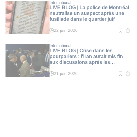
:
International
1
LIVE BLOG | La police de Montréal
min.
neutralise un suspect après une
fusillade dans le quartier juif
22 juin 2026
Temps
de
lecture
:
International
1
LIVE BLOG | Crise dans les
min.
pourparlers : l'Iran aurait mis fin
aux discussions après les
menaces de Trump
21 juin 2026
Temps
de
lecture
:
1
min.