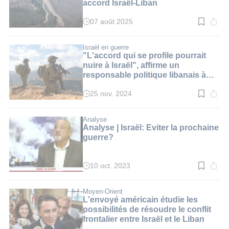
accord Israël-Liban
07 août 2025
Temps
de
lecture
:
Israël en guerre
3
"L'accord qui se profile pourrait
min.
nuire à Israël", affirme un
responsable politique libanais à
i24NEWS
25 nov. 2024
Temps
de
lecture
:
Analyse
2
Analyse | Israël: Eviter la prochaine
min.
guerre?
10 oct. 2023
Temps
de
lecture
:
Moyen-Orient
3
L'envoyé américain étudie les
min.
possibilités de résoudre le conflit
frontalier entre Israël et le Liban