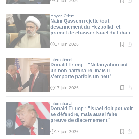
18 juin 2026
Temps
de
lecture
:
Moyen-Orient
3
Naim Qassem rejette tout
min.
désarmement du Hezbollah et
promet de chasser Israël du Liban
17 juin 2026
Temps
de
lecture
:
International
3
Donald Trump : "Netanyahou est
min.
un bon partenaire, mais il
s'emporte parfois un peu"
17 juin 2026
Temps
de
lecture
:
International
3
Donald Trump : "Israël doit pouvoir
min.
se défendre, mais aussi faire
preuve de discernement"
17 juin 2026
Temps
de