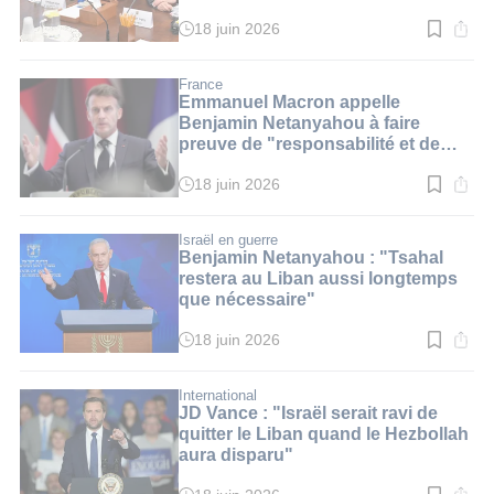
18 juin 2026
Temps
de
lecture
:
France
4
Emmanuel Macron appelle
min.
Benjamin Netanyahou à faire
preuve de "responsabilité et de
rationalité" au Liban
18 juin 2026
Temps
de
lecture
:
Israël en guerre
3
Benjamin Netanyahou : "Tsahal
min.
restera au Liban aussi longtemps
que nécessaire"
18 juin 2026
Temps
de
lecture
:
International
2
JD Vance : "Israël serait ravi de
min.
quitter le Liban quand le Hezbollah
aura disparu"