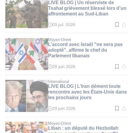
2
LIVE BLOG | Un réserviste de
min.
Tsahal grièvement blessé lors d’un
affrontement au Sud-Liban
03 juil. 2026
Temps
de
lecture
:
Moyen-Orient
1
L’accord avec Israël "ne sera pas
min.
adopté", affirme le chef du
Parlement libanais
29 juin 2026
Temps
de
lecture
:
International
2
LIVE BLOG | L’Iran dément toute
min.
rencontre avec les États-Unis dans
les prochains jours
29 juin 2026
Temps
de
lecture
:
Moyen-Orient
1
Liban : un député du Hezbollah
min.