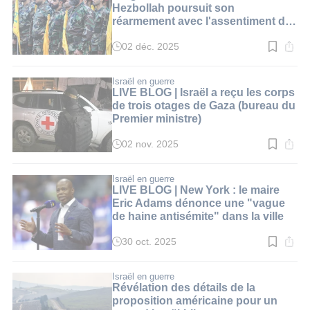
min.
Hezbollah poursuit son
réarmement avec l'assentiment du
Liban
02 déc. 2025
Temps
de
lecture
:
Israël en guerre
4
LIVE BLOG | Israël a reçu les corps
min.
de trois otages de Gaza (bureau du
Premier ministre)
02 nov. 2025
Temps
de
lecture
:
Israël en guerre
1
LIVE BLOG | New York : le maire
min.
Eric Adams dénonce une "vague
de haine antisémite" dans la ville
30 oct. 2025
Temps
de
lecture
:
Israël en guerre
1
Révélation des détails de la
min.
proposition américaine pour un