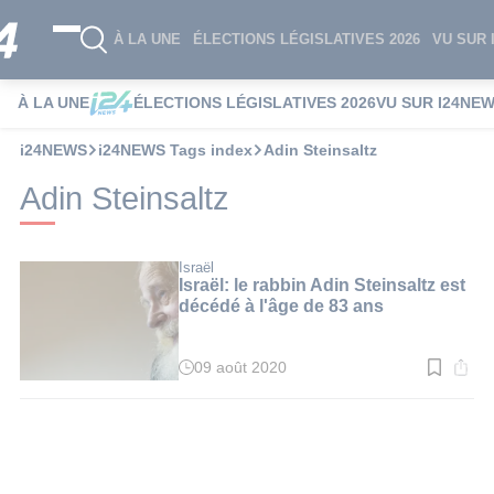
À LA UNE
ÉLECTIONS LÉGISLATIVES 2026
VU SUR 
À LA UNE
ÉLECTIONS LÉGISLATIVES 2026
VU SUR I24NE
i24NEWS
i24NEWS Tags index
Adin Steinsaltz
Adin Steinsaltz
Israël
Israël: le rabbin Adin Steinsaltz est
décédé à l'âge de 83 ans
09 août 2020
Temps
de
lecture
:
3
min.