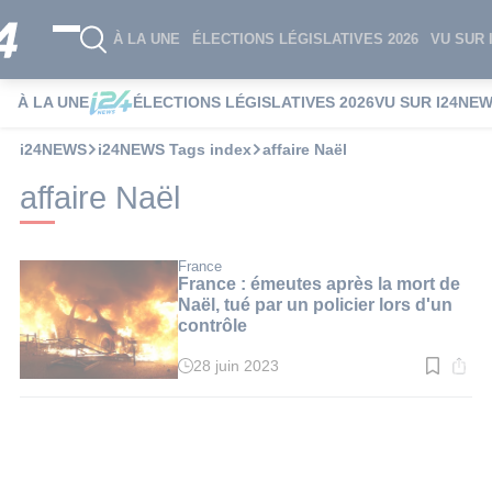
À LA UNE
ÉLECTIONS LÉGISLATIVES 2026
VU SUR 
À LA UNE
ÉLECTIONS LÉGISLATIVES 2026
VU SUR I24NE
i24NEWS
i24NEWS Tags index
affaire Naël
affaire Naël
France
France : émeutes après la mort de
Naël, tué par un policier lors d'un
contrôle
28 juin 2023
Temps
de
lecture
:
5
min.