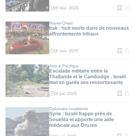
08 févr. 2026
Temps
de
lecture
:
Moyen-Orient
4
Irak : huit morts dans de nouveaux
min.
affrontements tribaux
15 nov. 2025
Temps
de
lecture
:
Asie & Pacifique
2
Escalade militaire entre la
min.
Thaïlande et le Cambodge : Israël
met en garde ses ressortissants
24 juil. 2025
Temps
de
lecture
:
Diplomatie Israélienne
3
Syrie : Israël frappe près de
min.
Soueïda et apporte une aide
médicale aux Druzes