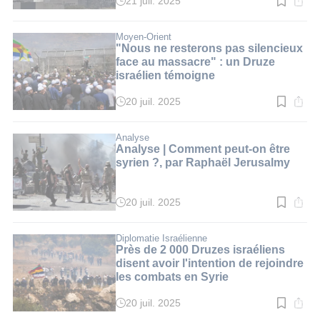
21 juil. 2025
Temps
de
lecture
:
Moyen-Orient
2
"Nous ne resterons pas silencieux
min.
face au massacre" : un Druze
israélien témoigne
20 juil. 2025
Temps
de
lecture
:
Analyse
3
Analyse | Comment peut-on être
min.
syrien ?, par Raphaël Jerusalmy
20 juil. 2025
Temps
de
lecture
:
Diplomatie Israélienne
5
Près de 2 000 Druzes israéliens
min.
disent avoir l'intention de rejoindre
les combats en Syrie
20 juil. 2025
Temps
de