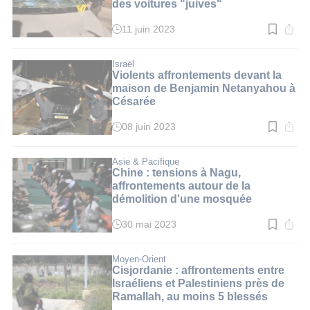
des voitures "juives"
11 juin 2023
Temps
de
lecture
:
Israël
1
Violents affrontements devant la
min.
maison de Benjamin Netanyahou à
Césarée
08 juin 2023
Temps
de
lecture
:
Asie & Pacifique
2
Chine : tensions à Nagu,
min.
affrontements autour de la
démolition d'une mosquée
30 mai 2023
Temps
de
lecture
:
Moyen-Orient
3
Cisjordanie : affrontements entre
min.
Israéliens et Palestiniens près de
Ramallah, au moins 5 blessés