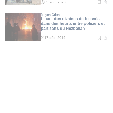
09 août 2020
Temps
de
lecture
:
Moyen-Orient
1
Liban: des dizaines de blessés
min.
dans des heurts entre policiers et
partisans du Hezbollah
17 déc. 2019
Temps
de
lecture
:
2
min.