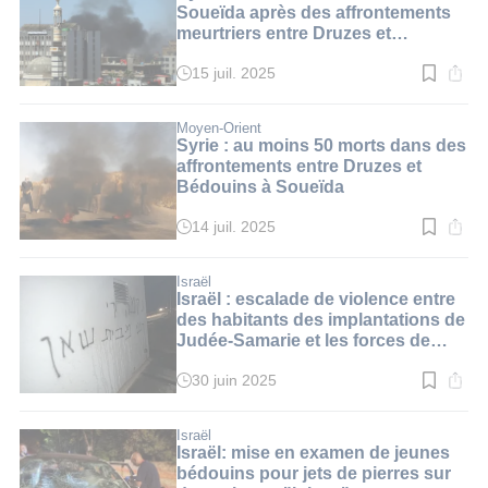
min.
Soueïda après des affrontements
meurtriers entre Druzes et
Bédouins
15 juil. 2025
Temps
de
lecture
:
Moyen-Orient
4
Syrie : au moins 50 morts dans des
min.
affrontements entre Druzes et
Bédouins à Soueïda
14 juil. 2025
Temps
de
lecture
:
Israël
3
Israël : escalade de violence entre
min.
des habitants des implantations de
Judée-Samarie et les forces de
sécurité
30 juin 2025
Temps
de
lecture
:
Israël
5
Israël: mise en examen de jeunes
min.
bédouins pour jets de pierres sur