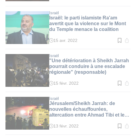
de
lecture
:
Israël
2
Israël: le parti islamiste Ra'am
min.
avertit que la violence sur le Mont
du Temple menace la coalition
15 avr. 2022
Temps
de
lecture
:
Israël
3
"Une détérioration à Sheikh Jarrah
min.
pourrait conduire à une escalade
régionale" (responsable)
15 févr. 2022
Temps
de
lecture
:
Israël
2
Jérusalem/Sheikh Jarrah: de
min.
nouvelles échauffourées,
altercation entre Ahmad Tibi et le
maire adjoint de la ville
13 févr. 2022
Temps
de