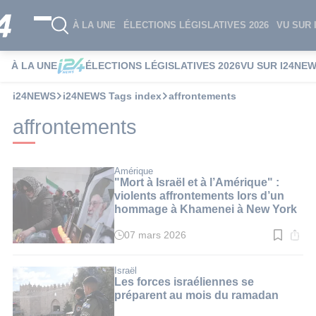
À LA UNE
ÉLECTIONS LÉGISLATIVES 2026
VU SUR 
À LA UNE
ÉLECTIONS LÉGISLATIVES 2026
VU SUR I24NE
i24NEWS
i24NEWS Tags index
affrontements
affrontements
Amérique
"Mort à Israël et à l’Amérique" :
violents affrontements lors d’un
hommage à Khamenei à New York
07 mars 2026
Temps
de
lecture
:
Israël
3
Les forces israéliennes se
min.
préparent au mois du ramadan