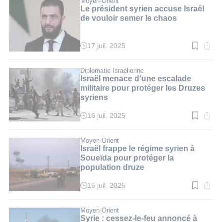
Moyen-Orient
3
Le président syrien accuse Israël
min.
de vouloir semer le chaos
17 juil. 2025
Temps
de
lecture
:
Diplomatie Israélienne
3
Israël menace d'une escalade
min.
militaire pour protéger les Druzes
syriens
16 juil. 2025
Temps
de
lecture
:
Moyen-Orient
2
Israël frappe le régime syrien à
min.
Soueïda pour protéger la
population druze
15 juil. 2025
Temps
de
lecture
:
Moyen-Orient
3
Syrie : cessez-le-feu annoncé à