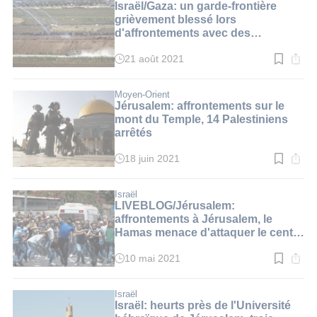
2
Israël/Gaza: un garde-frontière
min.
grièvement blessé lors
d'affrontements avec des
émeutiers palestiniens
21 août 2021
Temps
de
lecture
:
Moyen-Orient
2
Jérusalem: affrontements sur le
min.
mont du Temple, 14 Palestiniens
arrêtés
18 juin 2021
Temps
de
lecture
:
Israël
1
LIVEBLOG/Jérusalem:
min.
affrontements à Jérusalem, le
Hamas menace d'attaquer le centre
d'Israël dans la soirée
10 mai 2021
Temps
de
lecture
:
Israël
2
Israël: heurts près de l'Université
min.