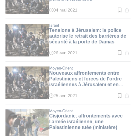
04 mai 2021
Temps
de
lecture
:
Israël
2
Tensions à Jérusalem: la police
min.
autorise le retrait des barrières de
sécurité à la porte de Damas
26 avr. 2021
Temps
de
lecture
:
Moyen-Orient
3
Nouveaux affrontements entre
min.
Palestiniens et forces de l'ordre
israéliennes à Jérusalem et en
Cisjordanie
25 avr. 2021
Temps
de
lecture
:
Moyen-Orient
2
Cisjordanie: affrontements avec
min.
l'armée israélienne, une
Palestinienne tuée (ministère)