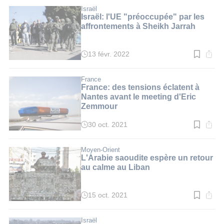
lecture
:
Israël
3
Israël: l'UE "préoccupée" par les
min.
affrontements à Sheikh Jarrah
13 févr. 2022
Temps
de
lecture
:
France
2
France: des tensions éclatent à
min.
Nantes avant le meeting d'Eric
Zemmour
30 oct. 2021
Temps
de
lecture
:
Moyen-Orient
3
L'Arabie saoudite espère un retour
min.
au calme au Liban
15 oct. 2021
Temps
de
lecture
:
Israël