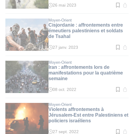
26 mai 2023
Temps
de
lecture
:
Moyen-Orient
1
Cisjordanie : affrontements entre
min.
émeutiers palestiniens et soldats
de Tsahal
27 janv. 2023
Temps
de
lecture
:
Moyen-Orient
2
Iran : affrontements lors de
min.
manifestations pour la quatrième
semaine
08 oct. 2022
Temps
de
lecture
:
Moyen-Orient
2
Violents affrontements à
min.
Jérusalem-Est entre Palestiniens et
policiers israéliens
27 sept. 2022
Temps