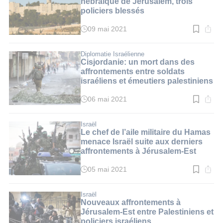
hébraïque de Jérusalem, trois
policiers blessés
09 mai 2021
Temps
de
lecture
:
Diplomatie Israélienne
2
Cisjordanie: un mort dans des
min.
affrontements entre soldats
israéliens et émeutiers palestiniens
06 mai 2021
Temps
de
lecture
:
Israël
2
Le chef de l’aile militaire du Hamas
min.
menace Israël suite aux derniers
affrontements à Jérusalem-Est
05 mai 2021
Temps
de
lecture
:
Israël
3
Nouveaux affrontements à
min.
Jérusalem-Est entre Palestiniens et
policiers israéliens