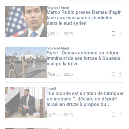
lecture
:
Moyen-Orient
3
Marco Rubio presse Damas d’agir
min.
face aux massacres jihadistes
dans le sud syrien
20 juil. 2025
Temps
de
lecture
:
Moyen-Orient
3
Syrie : Damas annonce un retour
min.
imminent de ses forces à Soueïda,
malgré la trêve
18 juil. 2025
Temps
de
lecture
:
Israël
3
"Le monde est en train de fabriquer
min.
un monstre ", déclare un député
israélien druze à propos du
président syrien
17 juil. 2025
Temps
de
lecture
: