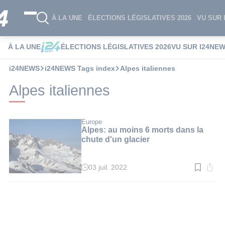
À LA UNE
ÉLECTIONS LÉGISLATIVES 2026
VU SUR 
À LA UNE
ÉLECTIONS LÉGISLATIVES 2026
VU SUR I24NE
i24NEWS
i24NEWS Tags index
Alpes italiennes
Alpes italiennes
Europe
Alpes: au moins 6 morts dans la
chute d'un glacier
03 juil. 2022
Temps
de
lecture
:
2
min.