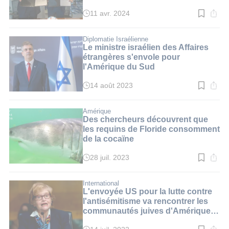
Copa América
11 avr. 2024
Temps
de
lecture
:
Diplomatie Israélienne
2
Le ministre israélien des Affaires
min.
étrangères s'envole pour
l'Amérique du Sud
14 août 2023
Temps
de
lecture
:
Amérique
2
Des chercheurs découvrent que
min.
les requins de Floride consomment
de la cocaïne
28 juil. 2023
Temps
de
lecture
:
International
3
L'envoyée US pour la lutte contre
min.
l'antisémitisme va rencontrer les
communautés juives d'Amérique
du Sud