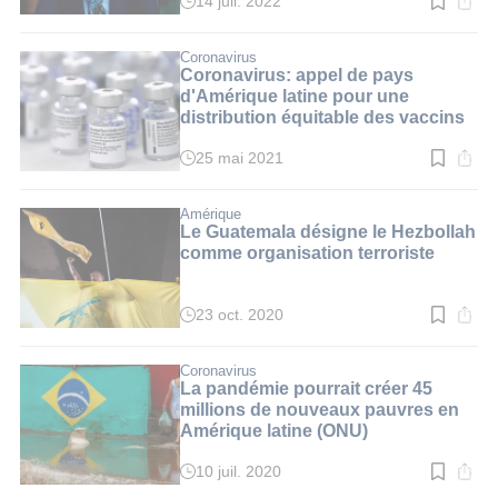
14 juil. 2022
Temps
de
lecture
:
Coronavirus
1
Coronavirus: appel de pays
min.
d'Amérique latine pour une
distribution équitable des vaccins
25 mai 2021
Temps
de
lecture
:
Amérique
2
Le Guatemala désigne le Hezbollah
min.
comme organisation terroriste
23 oct. 2020
Temps
de
lecture
:
Coronavirus
2
La pandémie pourrait créer 45
min.
millions de nouveaux pauvres en
Amérique latine (ONU)
10 juil. 2020
Temps
de