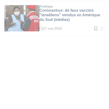
lecture
:
Amérique
2
Coronavirus: de faux vaccins
min.
"israéliens" vendus en Amérique
du Sud (médias)
27 mai 2020
Temps
de
lecture
:
2
min.