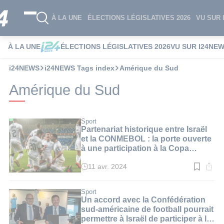
À LA UNE
ÉLECTIONS LÉGISLATIVES 2026
VU SUR 
À LA UNE
ÉLECTIONS LÉGISLATIVES 2026
VU SUR I24NE
i24NEWS
i24NEWS Tags index
Amérique du Sud
Amérique du Sud
Sport
Partenariat historique entre Israël
et la CONMEBOL : la porte ouverte
à une participation à la Copa
America
11 avr. 2024
Temps
de
lecture
:
Sport
3
Un accord avec la Confédération
min.
sud-américaine de football pourrait
permettre à Israël de participer à la