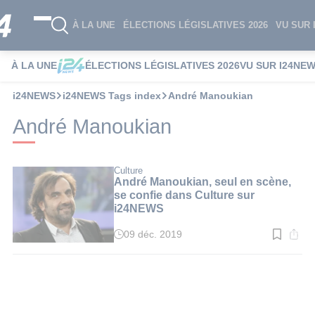
À LA UNE
ÉLECTIONS LÉGISLATIVES 2026
VU SUR 
À LA UNE
ÉLECTIONS LÉGISLATIVES 2026
VU SUR I24NE
i24NEWS
i24NEWS Tags index
André Manoukian
André Manoukian
Culture
André Manoukian, seul en scène,
se confie dans Culture sur
i24NEWS
09 déc. 2019
Temps
de
lecture
:
2
min.