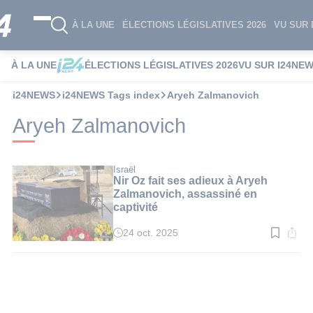
À LA UNE
ÉLECTIONS LÉGISLATIVES 2026
VU SUR 
À LA UNE
ÉLECTIONS LÉGISLATIVES 2026
VU SUR I24NE
i24NEWS
i24NEWS Tags index
Aryeh Zalmanovich
Aryeh Zalmanovich
Israël
Nir Oz fait ses adieux à Aryeh
Zalmanovich, assassiné en
captivité
24 oct. 2025
Temps
de
lecture
:
2
min.