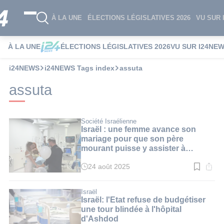
À LA UNE
ÉLECTIONS LÉGISLATIVES 2026
VU SUR 
À LA UNE
ÉLECTIONS LÉGISLATIVES 2026
VU SUR I24NE
i24NEWS
i24NEWS Tags index
assuta
assuta
Société Israélienne
Israël : une femme avance son
mariage pour que son père
mourant puisse y assister à
l'hôpital
24 août 2025
Temps
de
lecture
:
Israël
3
Israël: l'Etat refuse de budgétiser
min.
une tour blindée à l'hôpital
d'Ashdod