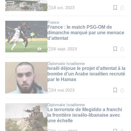
18 oct. 2023
Temps
de
lecture
:
France
2
France : le match PSG-OM de
min.
dimanche marqué par une menace
d'attentat
26 sept. 2023
Temps
de
lecture
:
Diplomatie Israélienne
2
Israël déjoue le projet d'attentat à la
min.
bombe d'un Arabe israélien recruté
par le Hamas
24 mai 2023
Temps
de
lecture
:
Diplomatie Israélienne
3
Le terroriste de Megiddo a franchi
min.
la frontière israélo-libanaise avec
une échelle