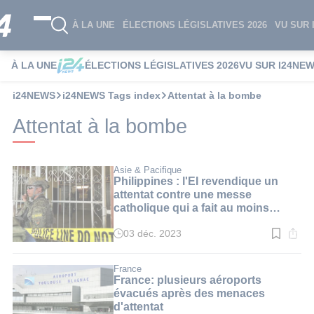
À LA UNE
ÉLECTIONS LÉGISLATIVES 2026
VU SUR 
À LA UNE
ÉLECTIONS LÉGISLATIVES 2026
VU SUR I24NE
i24NEWS
i24NEWS Tags index
Attentat à la bombe
Attentat à la bombe
Asie & Pacifique
Philippines : l'EI revendique un
attentat contre une messe
catholique qui a fait au moins
quatre morts
03 déc. 2023
Temps
de
lecture
:
France
2
France: plusieurs aéroports
min.
évacués après des menaces
d'attentat