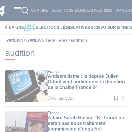
À LA UNE
ÉLECTIONS LÉGISLATIVES 2026
VU SUR 
À LA UNE
ÉLECTIONS LÉGISLATIVES 2026
VU SUR I24NE
i24NEWS
i24NEWS Tags index
audition
audition
France
Antisémitisme : le député Julien
Odoul veut auditionner la direction
de la chaîne France 24
08 juil. 2023
Temps
de
lecture
:
France
6
Affaire Sarah Halimi: "K. Traoré ne
min.
serait pas sous traitement"
(commission d'enquête)