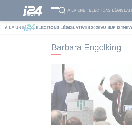
À LA UNE
ÉLECTIONS LÉGISLATI
À LA UNE
ÉLECTIONS LÉGISLATIVES 2026
VU SUR I24NE
i24NEWS
i24NEWS Tags index
Barbara
Barbara Engelking