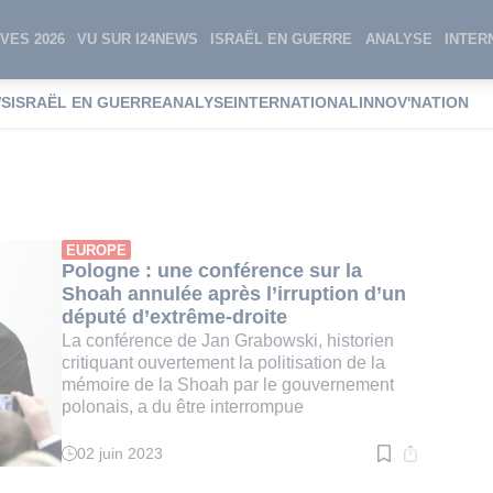
VES 2026
VU SUR I24NEWS
ISRAËL EN GUERRE
ANALYSE
INTER
WS
ISRAËL EN GUERRE
ANALYSE
INTERNATIONAL
INNOV'NATION
 Engelking
EUROPE
Pologne : une conférence sur la
Shoah annulée après l’irruption d’un
député d’extrême-droite
La conférence de Jan Grabowski, historien
critiquant ouvertement la politisation de la
mémoire de la Shoah par le gouvernement
polonais, a du être interrompue
02 juin 2023
Temps
de
lecture