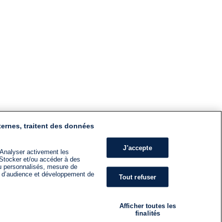
ternes, traitent des données
J'accepte
 Analyser activement les
n. Stocker et/ou accéder à des
nu personnalisés, mesure de
s d’audience et développement de
Tout refuser
Afficher toutes les
finalités