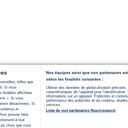
ées
Nos équipes ainsi que nos partenaires ex
selon les finalités suivantes :
onnelles, telles que
il. Si vous
Utiliser des données de géolocalisation précises.
caractéristiques de l’appareil pour l’identificatio
 finalités affichées
informations sur un appareil. Publicités et conte
rnir ». Si vous
performance des publicités et du contenu, étude
eront désactivées. Si
services.
 contenus et
Liste de nos partenaires (fournisseurs)
Vous pouvez faire
entement à tout
 Les choix que vous