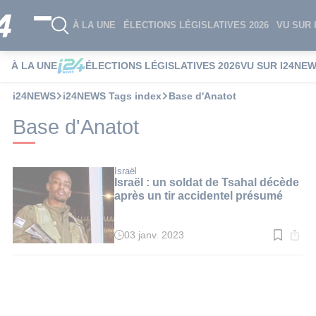
À LA UNE
ÉLECTIONS LÉGISLATIVES 2026
VU SUR 
À LA UNE
ÉLECTIONS LÉGISLATIVES 2026
VU SUR I24NE
i24NEWS
i24NEWS Tags index
Base d'Anatot
Base d'Anatot
Israël
Israël : un soldat de Tsahal décède
après un tir accidentel présumé
03 janv. 2023
Temps
de
lecture
:
2
min.