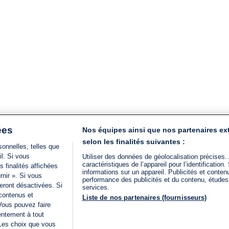
ées
Nos équipes ainsi que nos partenaires ex
selon les finalités suivantes :
onnelles, telles que
il. Si vous
Utiliser des données de géolocalisation précises.
caractéristiques de l’appareil pour l’identificatio
 finalités affichées
informations sur un appareil. Publicités et conte
rnir ». Si vous
performance des publicités et du contenu, étude
eront désactivées. Si
services.
 contenus et
Liste de nos partenaires (fournisseurs)
Vous pouvez faire
entement à tout
 Les choix que vous