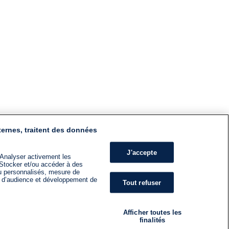
ternes, traitent des données
J'accepte
 Analyser activement les
n. Stocker et/ou accéder à des
nu personnalisés, mesure de
s d’audience et développement de
Tout refuser
Afficher toutes les
finalités