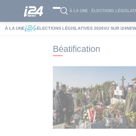
À LA UNE
ÉLECTIONS LÉGISLATI
À LA UNE
ÉLECTIONS LÉGISLATIVES 2026
VU SUR I24NE
i24NEWS
i24NEWS Tags index
Béatifi
Béatification