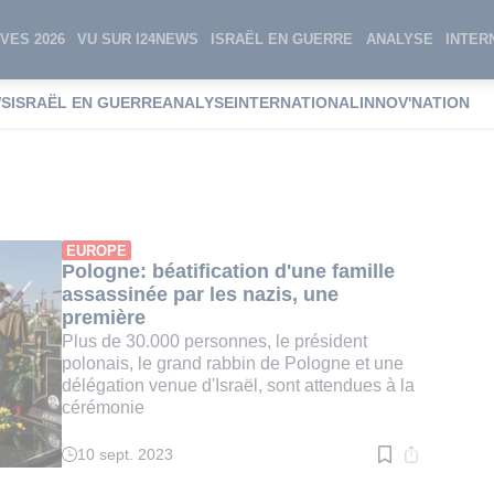
VES 2026
VU SUR I24NEWS
ISRAËL EN GUERRE
ANALYSE
INTER
WS
ISRAËL EN GUERRE
ANALYSE
INTERNATIONAL
INNOV'NATION
cation
EUROPE
Pologne: béatification d'une famille
assassinée par les nazis, une
première
Plus de 30.000 personnes, le président
polonais, le grand rabbin de Pologne et une
délégation venue d'Israël, sont attendues à la
cérémonie
10 sept. 2023
Temps
de
lecture