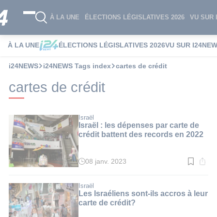
À LA UNE
ÉLECTIONS LÉGISLATIVES 2026
VU SUR 
À LA UNE
ÉLECTIONS LÉGISLATIVES 2026
VU SUR I24NE
i24NEWS
i24NEWS Tags index
cartes de crédit
cartes de crédit
Israël
Israël : les dépenses par carte de
crédit battent des records en 2022
08 janv. 2023
Temps
de
lecture
:
Israël
2
Les Israéliens sont-ils accros à leur
min.
carte de crédit?