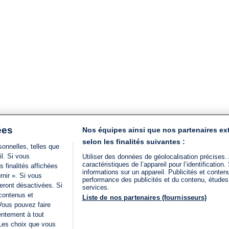
ées
Nos équipes ainsi que nos partenaires ex
selon les finalités suivantes :
onnelles, telles que
il. Si vous
Utiliser des données de géolocalisation précises.
caractéristiques de l’appareil pour l’identificatio
 finalités affichées
informations sur un appareil. Publicités et conte
rnir ». Si vous
performance des publicités et du contenu, étude
eront désactivées. Si
services.
 contenus et
Liste de nos partenaires (fournisseurs)
Vous pouvez faire
entement à tout
 Les choix que vous