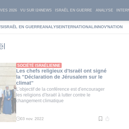
VES 2026
VU SUR I24NEWS
ISRAËL EN GUERRE
ANALYSE
INTER
WS
ISRAËL EN GUERRE
ANALYSE
INTERNATIONAL
INNOV'NATION
ligieux d'Israël
ël
SOCIÉTÉ ISRAÉLIENNE
Les chefs religieux d'Israël ont signé
la "Déclaration de Jérusalem sur le
climat"
L'objectif de la conférence est d'encourager
les religions d'Israël à lutter contre le
changement climatique
03 nov. 2022
Temps
de
lecture