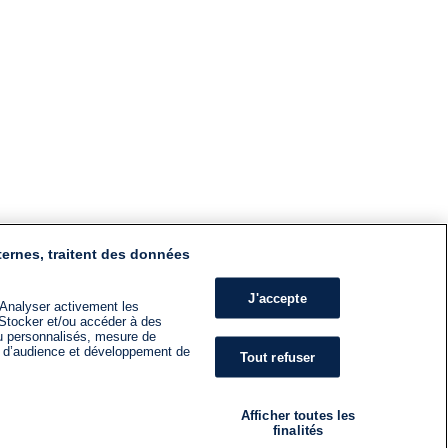
ternes, traitent des données
J'accepte
 Analyser activement les
n. Stocker et/ou accéder à des
nu personnalisés, mesure de
s d’audience et développement de
Tout refuser
Afficher toutes les
finalités