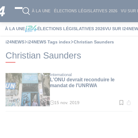
À LA UNE
ÉLECTIONS LÉGISLATIVES 2026
VU SUR 
À LA UNE
ÉLECTIONS LÉGISLATIVES 2026
VU SUR I24NE
i24NEWS
i24NEWS Tags index
Christian Saunders
Christian Saunders
International
L'ONU devrait reconduire le
mandat de l'UNRWA
15 nov. 2019
Temps
de
lecture
:
2
min.