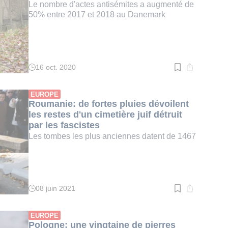
Le nombre d'actes antisémites a augmenté de
50% entre 2017 et 2018 au Danemark
16 oct. 2020
Temps
de
lecture
:
EUROPE
2
Roumanie: de fortes pluies dévoilent
min.
les restes d'un cimetière juif détruit
par les fascistes
Les tombes les plus anciennes datent de 1467
08 juin 2021
Temps
de
lecture
:
EUROPE
1
Pologne: une vingtaine de pierres
min.