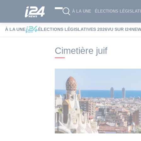
À LA UNE
ÉLECTIONS LÉGISLATI
À LA UNE
ÉLECTIONS LÉGISLATIVES 2026
VU SUR I24NE
i24NEWS
i24NEWS Tags index
Cimetièr
Cimetière juif