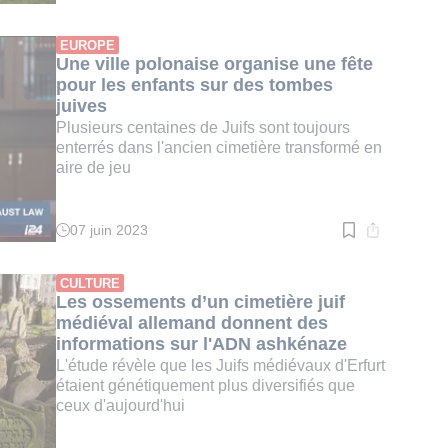
de
lecture
:
EUROPE
3
Une ville polonaise organise une fête
min.
pour les enfants sur des tombes
juives
Plusieurs centaines de Juifs sont toujours
enterrés dans l'ancien cimetière transformé en
aire de jeu
07 juin 2023
Temps
de
lecture
:
CULTURE
3
Les ossements d’un cimetière juif
min.
médiéval allemand donnent des
informations sur l'ADN ashkénaze
L'étude révèle que les Juifs médiévaux d'Erfurt
étaient génétiquement plus diversifiés que
ceux d'aujourd'hui