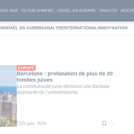
VES 2026
VU SUR I24NEWS
ISRAËL EN GUERRE
ANALYSE
INTER
WS
ISRAËL EN GUERRE
ANALYSE
INTERNATIONAL
INNOV'NATION
e juif
EUROPE
Barcelone : profanation de plus de 20
tombes juives
La communauté juive dénonce une flambée
alarmante de l’antisémitisme.
25 janv. 2026
Temps
de
lecture