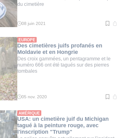
du cimetière
08 juin 2021
Temps
de
lecture
:
EUROPE
2
Des cimetières juifs profanés en
min.
Moldavie et en Hongrie
Des croix gammées, un pentagramme et le
numéro 666 ont été tagués sur des pierres
tombales
05 nov. 2020
Temps
de
lecture
:
AMÉRIQUE
2
USA: un cimetière juif du Michigan
min.
tagué à la peinture rouge, avec
l'inscription "Trump"