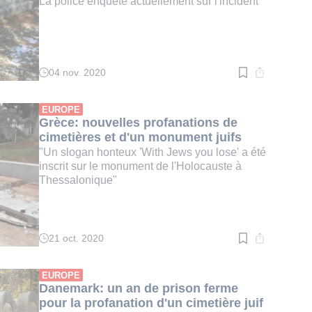
La police enquête actuellement sur l'incident
04 nov. 2020
Temps
de
lecture
:
EUROPE
2
Grèce: nouvelles profanations de
min.
cimetières et d'un monument juifs
"Un slogan honteux 'With Jews you lose' a été
inscrit sur le monument de l'Holocauste à
Thessalonique"
21 oct. 2020
Temps
de
lecture
:
EUROPE
2
Danemark: un an de prison ferme
min.
pour la profanation d'un cimetière juif