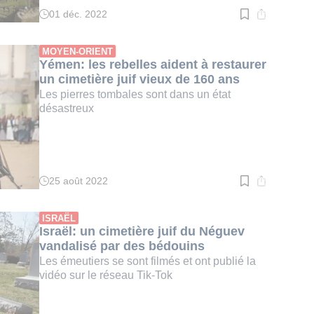
01 déc. 2022
Temps
de
lecture
:
MOYEN-ORIENT
3
Yémen: les rebelles aident à restaurer
min.
un cimetière juif vieux de 160 ans
Les pierres tombales sont dans un état
désastreux
25 août 2022
Temps
de
lecture
:
ISRAËL
2
Israël: un cimetière juif du Néguev
min.
vandalisé par des bédouins
Les émeutiers se sont filmés et ont publié la
vidéo sur le réseau Tik-Tok