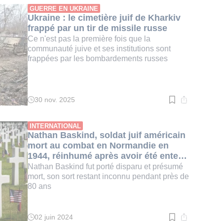
:
GUERRE EN UKRAINE
3
Ukraine : le cimetière juif de Kharkiv
min.
frappé par un tir de missile russe
Ce n'est pas la première fois que la
communauté juive et ses institutions sont
frappées par les bombardements russes
30 nov. 2025
Temps
de
lecture
:
INTERNATIONAL
2
Nathan Baskind, soldat juif américain
min.
mort au combat en Normandie en
1944, réinhumé après avoir été enterré
avec des nazis
Nathan Baskind fut porté disparu et présumé
mort, son sort restant inconnu pendant près de
80 ans
02 juin 2024
Temps