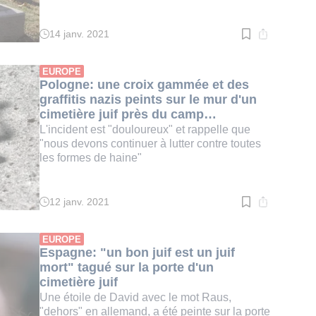
14 janv. 2021
Temps
de
lecture
:
EUROPE
2
Pologne: une croix gammée et des
min.
graffitis nazis peints sur le mur d'un
cimetière juif près du camp
d'Auschwitz
L'incident est "douloureux" et rappelle que
"nous devons continuer à lutter contre toutes
les formes de haine"
12 janv. 2021
Temps
de
lecture
:
EUROPE
2
Espagne: "un bon juif est un juif
min.
mort" tagué sur la porte d'un
cimetière juif
Une étoile de David avec le mot Raus,
"dehors" en allemand, a été peinte sur la porte