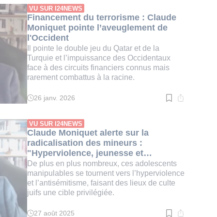
:
VU SUR I24NEWS
2
Financement du terrorisme : Claude
min.
Moniquet pointe l’aveuglement de
l'Occident
Il pointe le double jeu du Qatar et de la
Turquie et l’impuissance des Occidentaux
face à des circuits financiers connus mais
rarement combattus à la racine.
26 janv. 2026
Temps
de
lecture
:
VU SUR I24NEWS
2
Claude Moniquet alerte sur la
min.
radicalisation des mineurs :
"Hyperviolence, jeunesse et
antisémitisme"
De plus en plus nombreux, ces adolescents
manipulables se tournent vers l’hyperviolence
et l’antisémitisme, faisant des lieux de culte
juifs une cible privilégiée.
27 août 2025
Temps