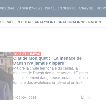
VES 2026
VU SUR I24NEWS
ISRAËL EN GUERRE
ANALYSE
INTER
WS
ISRAËL EN GUERRE
ANALYSE
INTERNATIONAL
INNOV'NATION
 Moniquet
VU SUR I24NEWS
Claude Moniquet : "La menace de
Daesh n’a jamais disparu"
Malgré la chute territoriale du califat, la
menace de Daesh demeure active, diffuse et
potentiellement dangereuse, notamment à la
lumière des évolutions en Syrie et en Irak.
05 févr. 2026
Temps
de
lecture