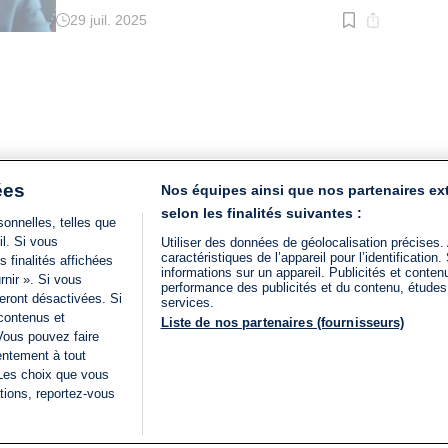
29 juil. 2025
Temps
de
lecture
:
4
min.
ées
Nos équipes ainsi que nos partenaires ex
selon les finalités suivantes :
onnelles, telles que
il. Si vous
Utiliser des données de géolocalisation précises.
caractéristiques de l’appareil pour l’identificatio
 finalités affichées
informations sur un appareil. Publicités et conte
rnir ». Si vous
performance des publicités et du contenu, étude
eront désactivées. Si
services.
 contenus et
Liste de nos partenaires (fournisseurs)
Vous pouvez faire
entement à tout
 Les choix que vous
tions, reportez-vous
DIRECT