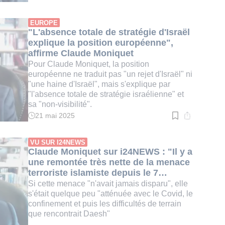
de
lecture
:
EUROPE
2
"L'absence totale de stratégie d'Israël
min.
explique la position européenne",
affirme Claude Moniquet
Pour Claude Moniquet, la position
européenne ne traduit pas "un rejet d'Israël" ni
"une haine d'Israël", mais s'explique par
"l'absence totale de stratégie israélienne" et
sa "non-visibilité".
21 mai 2025
Temps
de
lecture
:
VU SUR I24NEWS
3
Claude Moniquet sur i24NEWS : "Il y a
min.
une remontée très nette de la menace
terroriste islamiste depuis le 7
octobre"
Si cette menace "n'avait jamais disparu", elle
s'était quelque peu "atténuée avec le Covid, le
confinement et puis les difficultés de terrain
que rencontrait Daesh"