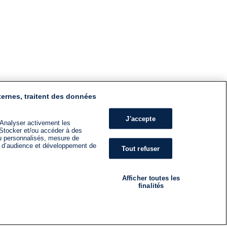
ternes, traitent des données
J'accepte
 Analyser activement les
n. Stocker et/ou accéder à des
nu personnalisés, mesure de
s d’audience et développement de
Tout refuser
Afficher toutes les
finalités
RADIO
ÉMISSIONS