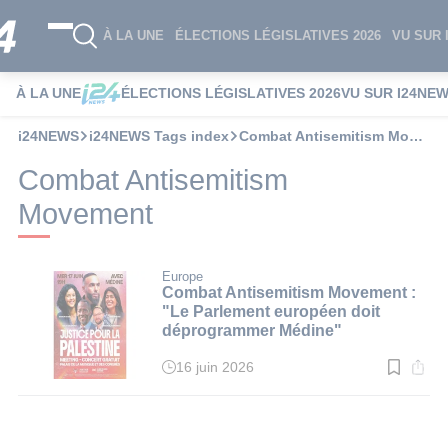
À LA UNE
ÉLECTIONS LÉGISLATIVES 2026
VU SUR 
À LA UNE
ÉLECTIONS LÉGISLATIVES 2026
VU SUR I24NE
i24NEWS
i24NEWS Tags index
Combat Antisemitism Movement
Combat Antisemitism
Movement
Europe
Combat Antisemitism Movement :
"Le Parlement européen doit
déprogrammer Médine"
16 juin 2026
Temps
de
lecture
:
4
min.