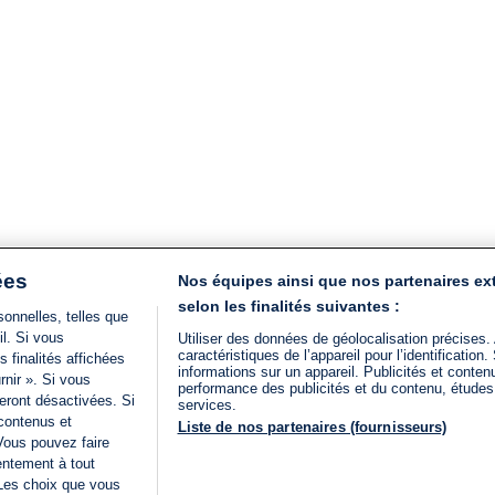
ées
Nos équipes ainsi que nos partenaires ex
selon les finalités suivantes :
onnelles, telles que
il. Si vous
Utiliser des données de géolocalisation précises.
caractéristiques de l’appareil pour l’identificatio
 finalités affichées
informations sur un appareil. Publicités et conte
rnir ». Si vous
performance des publicités et du contenu, étude
eront désactivées. Si
services.
 contenus et
Liste de nos partenaires (fournisseurs)
Vous pouvez faire
entement à tout
 Les choix que vous