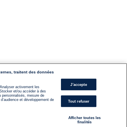
ternes, traitent des données
J'accepte
 Analyser activement les
n. Stocker et/ou accéder à des
nu personnalisés, mesure de
s d’audience et développement de
Tout refuser
Afficher toutes les
finalités