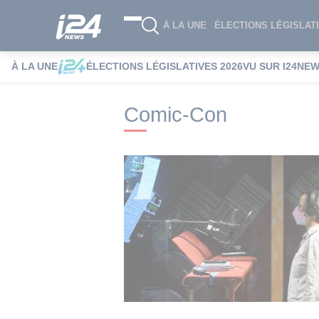
À LA UNE
ÉLECTIONS LÉGISLATI
À LA UNE
ÉLECTIONS LÉGISLATIVES 2026
VU SUR I24NE
i24NEWS
i24NEWS Tags index
Comic-
Comic-Con