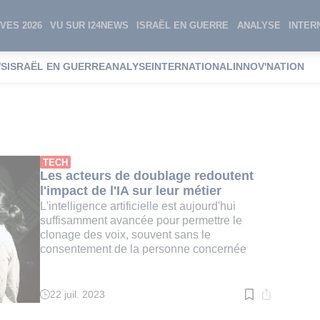
VES 2026
VU SUR I24NEWS
ISRAËL EN GUERRE
ANALYSE
INTER
WS
ISRAËL EN GUERRE
ANALYSE
INTERNATIONAL
INNOV'NATION
Con
TECH
Les acteurs de doublage redoutent
l'impact de l'IA sur leur métier
L'intelligence artificielle est aujourd'hui
suffisamment avancée pour permettre le
clonage des voix, souvent sans le
consentement de la personne concernée
22 juil. 2023
Temps
de
lecture