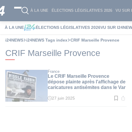
À LA UNE
ÉLECTIONS LÉGISLATIVES 2026
VU SUR 
À LA UNE
ÉLECTIONS LÉGISLATIVES 2026
VU SUR I24NE
i24NEWS
i24NEWS Tags index
CRIF Marseille Provence
CRIF Marseille Provence
France
Le CRIF Marseille Provence
dépose plainte après l'affichage de
caricatures antisémites dans le Var
27 juin 2025
Temps
de
lecture
:
3
min.