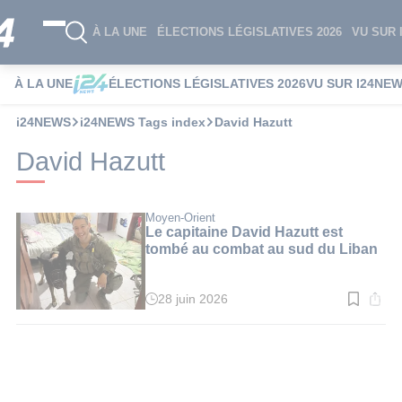
À LA UNE
ÉLECTIONS LÉGISLATIVES 2026
VU SUR 
À LA UNE
ÉLECTIONS LÉGISLATIVES 2026
VU SUR I24NE
i24NEWS
i24NEWS Tags index
David Hazutt
David Hazutt
Moyen-Orient
Le capitaine David Hazutt est
tombé au combat au sud du Liban
28 juin 2026
Temps
de
lecture
:
2
min.