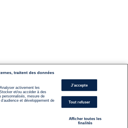
ternes, traitent des données
J'accepte
 Analyser activement les
n. Stocker et/ou accéder à des
nu personnalisés, mesure de
s d’audience et développement de
Tout refuser
Afficher toutes les
finalités