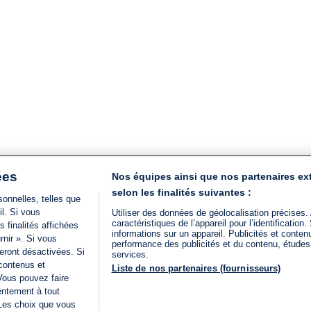
ées
Nos équipes ainsi que nos partenaires ex
selon les finalités suivantes :
onnelles, telles que
il. Si vous
Utiliser des données de géolocalisation précises.
caractéristiques de l’appareil pour l’identificatio
 finalités affichées
informations sur un appareil. Publicités et conte
rnir ». Si vous
performance des publicités et du contenu, étude
eront désactivées. Si
services.
 contenus et
Liste de nos partenaires (fournisseurs)
Vous pouvez faire
entement à tout
 Les choix que vous