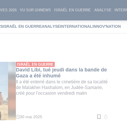
VES 2026
VU SUR I24NEWS
ISRAËL EN GUERRE
ANALYSE
INTER
WS
ISRAËL EN GUERRE
ANALYSE
INTERNATIONAL
INNOV'NATION
ibi
ISRAËL EN GUERRE
David Libi, tué jeudi dans la bande de
Gaza a été inhumé
Il a été enterré dans le cimetière de sa localité
de Malakhei Hashalom, en Judée-Samarie,
créé pour l'occasion vendredi matin
30 mai 2025
Temps
de
lecture