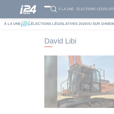
À LA UNE
ÉLECTIONS LÉGISLATI
À LA UNE
ÉLECTIONS LÉGISLATIVES 2026
VU SUR I24NE
i24NEWS
i24NEWS Tags index
David L
David Libi