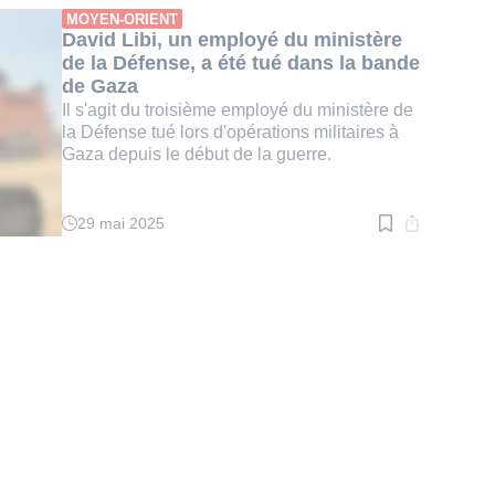
:
MOYEN-ORIENT
2
David Libi, un employé du ministère
min.
de la Défense, a été tué dans la bande
de Gaza
Il s'agit du troisième employé du ministère de
la Défense tué lors d'opérations militaires à
Gaza depuis le début de la guerre.
29 mai 2025
Temps
de
lecture
:
1
min.