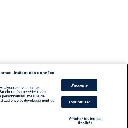
ternes, traitent des données
J'accepte
 Analyser activement les
n. Stocker et/ou accéder à des
nu personnalisés, mesure de
s d’audience et développement de
Tout refuser
Afficher toutes les
finalités