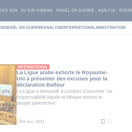
VES 2026
VU SUR I24NEWS
ISRAËL EN GUERRE
ANALYSE
INTER
WS
ISRAËL EN GUERRE
ANALYSE
INTERNATIONAL
INNOV'NATION
tion Balfour
INTERNATIONAL
La Ligue arabe exhorte le Royaume-
Uni à présenter des excuses pour la
déclaration Balfour
La Ligue a demandé à Londres d'assumer "sa
responsabilité légale et éthique envers le
peuple palestinien"
04 nov. 2021
Temps
de
lecture