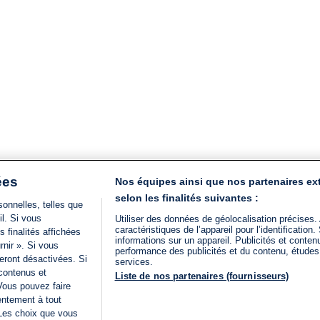
ées
Nos équipes ainsi que nos partenaires ex
selon les finalités suivantes :
onnelles, telles que
il. Si vous
Utiliser des données de géolocalisation précises.
caractéristiques de l’appareil pour l’identificatio
 finalités affichées
informations sur un appareil. Publicités et conte
rnir ». Si vous
performance des publicités et du contenu, étude
eront désactivées. Si
services.
 contenus et
Liste de nos partenaires (fournisseurs)
Vous pouvez faire
entement à tout
 Les choix que vous