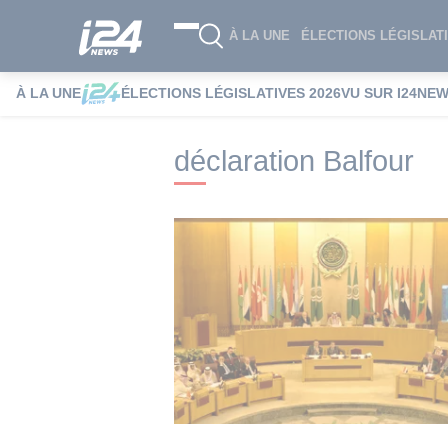
À LA UNE
ÉLECTIONS LÉGISLATI
À LA UNE
ÉLECTIONS LÉGISLATIVES 2026
VU SUR I24NE
i24NEWS
i24NEWS Tags index
déclara
déclaration Balfour