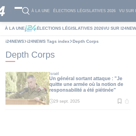
À LA UNE
ÉLECTIONS LÉGISLATIVES 2026
VU SUR 
À LA UNE
ÉLECTIONS LÉGISLATIVES 2026
VU SUR I24NE
i24NEWS
i24NEWS Tags index
Depth Corps
Depth Corps
Israël
Un général sortant attaque : "Je
quitte une armée où la notion de
responsabilité a été piétinée"
29 sept. 2025
Temps
de
lecture
:
2
min.