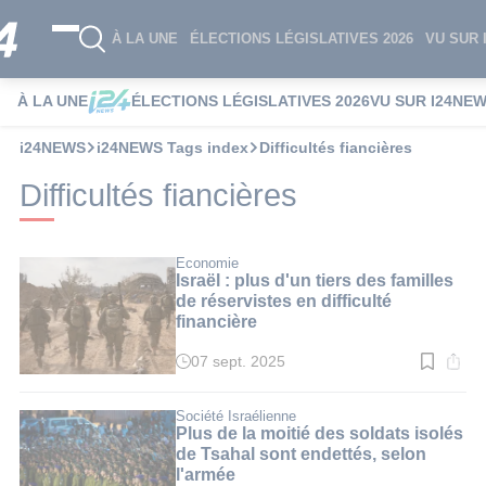
À LA UNE
ÉLECTIONS LÉGISLATIVES 2026
VU SUR 
À LA UNE
ÉLECTIONS LÉGISLATIVES 2026
VU SUR I24NE
i24NEWS
i24NEWS Tags index
Difficultés fiancières
Difficultés fiancières
Economie
Israël : plus d'un tiers des familles
de réservistes en difficulté
financière
07 sept. 2025
Temps
de
lecture
:
Société Israélienne
3
Plus de la moitié des soldats isolés
min.
de Tsahal sont endettés, selon
l'armée