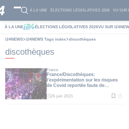
À LA UNE
ÉLECTIONS LÉGISLATIVES 2026
VU SUR 
À LA UNE
ÉLECTIONS LÉGISLATIVES 2026
VU SUR I24NE
i24NEWS
i24NEWS Tags index
discothèques
discothèques
France
France/Discothèques:
l'expérimentation sur les risques
de Covid reportée faute de
volontaires
26 juin 2021
Temps
de
lecture
:
2
min.