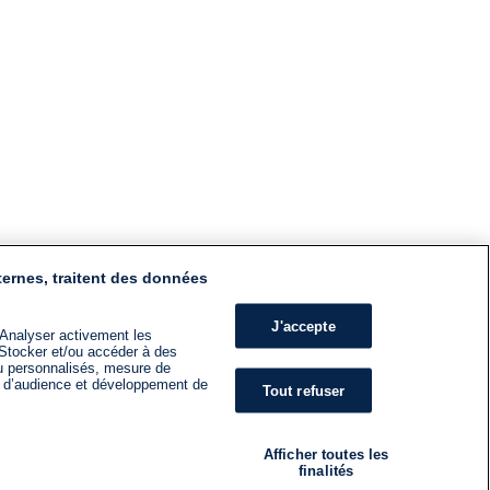
ternes, traitent des données
J'accepte
 Analyser activement les
n. Stocker et/ou accéder à des
nu personnalisés, mesure de
s d’audience et développement de
Tout refuser
Afficher toutes les
finalités