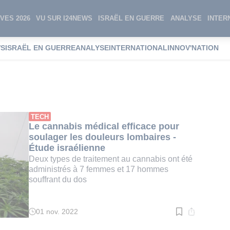
VES 2026
VU SUR I24NEWS
ISRAËL EN GUERRE
ANALYSE
INTER
WS
ISRAËL EN GUERRE
ANALYSE
INTERNATIONAL
INNOV'NATION
s lombaires
TECH
Le cannabis médical efficace pour
soulager les douleurs lombaires -
Étude israélienne
Deux types de traitement au cannabis ont été
administrés à 7 femmes et 17 hommes
souffrant du dos
01 nov. 2022
Temps
de
lecture