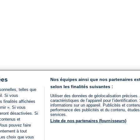
ées
Nos équipes ainsi que nos partenaires ex
selon les finalités suivantes :
onnelles, telles que
il. Si vous
Utiliser des données de géolocalisation précises.
caractéristiques de l’appareil pour l’identificatio
 finalités affichées
informations sur un appareil. Publicités et conte
rnir ». Si vous
performance des publicités et du contenu, étude
eront désactivées. Si
services.
 contenus et
Liste de nos partenaires (fournisseurs)
Vous pouvez faire
entement à tout
 Les choix que vous