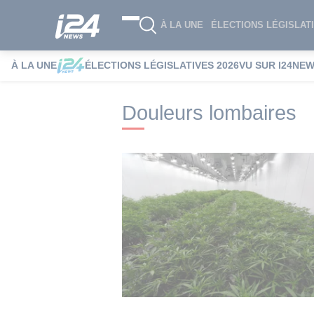
À LA UNE
ÉLECTIONS LÉGISLATI
À LA UNE
ÉLECTIONS LÉGISLATIVES 2026
VU SUR I24NE
i24NEWS
i24NEWS Tags index
Douleur
Douleurs lombaires