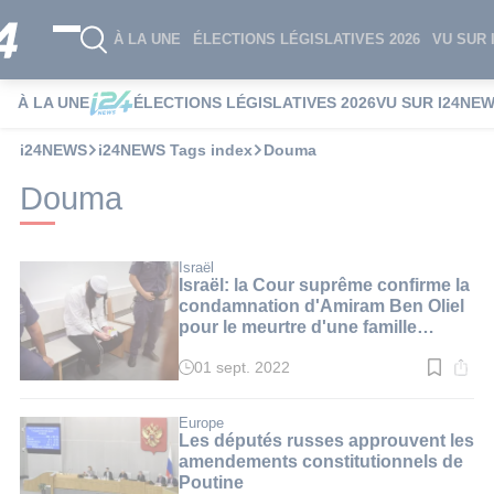
À LA UNE
ÉLECTIONS LÉGISLATIVES 2026
VU SUR 
À LA UNE
ÉLECTIONS LÉGISLATIVES 2026
VU SUR I24NE
i24NEWS
i24NEWS Tags index
Douma
Douma
Israël
Israël: la Cour suprême confirme la
condamnation d'Amiram Ben Oliel
pour le meurtre d'une famille
palestinienne
01 sept. 2022
Temps
de
lecture
:
Europe
3
Les députés russes approuvent les
min.
amendements constitutionnels de
Poutine