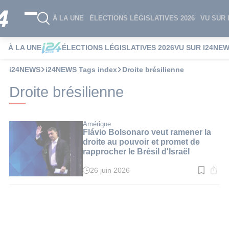
À LA UNE
ÉLECTIONS LÉGISLATIVES 2026
VU SUR 
À LA UNE
ÉLECTIONS LÉGISLATIVES 2026
VU SUR I24NE
i24NEWS
i24NEWS Tags index
Droite brésilienne
Droite brésilienne
Amérique
Flávio Bolsonaro veut ramener la
droite au pouvoir et promet de
rapprocher le Brésil d'Israël
26 juin 2026
Temps
de
lecture
:
4
min.